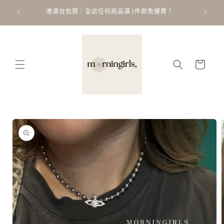
跳至內
ATT
 𐙚 ˚
港澳台包郵｜全店任何商品滿3件即免運費！
容
購
物
車
略過產
品資訊