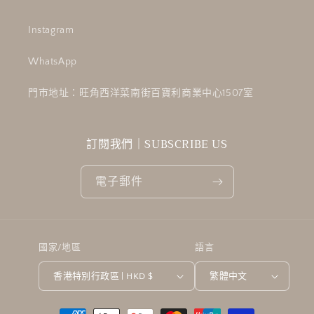
減
增
少
加
Instagram
WhatsApp
門市地址：旺角西洋菜南街百寶利商業中心1507室
訂閱我們｜SUBSCRIBE US
電子郵件
國家/地區
語言
香港特別行政區 | HKD $
繁體中文
付