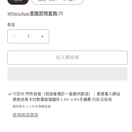
WhatsApp客服即時查詢
💌
數量
Vivienne
Vivienne
Westwood
Westwood
Thames
Thames
Mini
Mini
加入購物車
Bas
Bas
Relief
Relief
Necklace
Necklace
全
全
新
新
可提供
門市自取（到貨後需於一星期內取貨）｜香港客人網站
鋼
鋼
使用信用卡付款需收取額外3.3%-3.9%手續費
的取貨服務
珠
珠
通常會在 2-4 天內準備就緒
系
系
檢視商店資訊
列
列
金
金