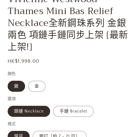
多
Thames Mini Bas Relief
媒
體
Necklace全新鋼珠系列 金銀
檔
案
兩色 項鏈手鏈同步上架 [最新
1
上架!]
定
HK$1,998.00
價
顏色
銀
金
選項
頸鏈 Necklace
手鏈 Bracelet
樣式
現貨
預訂［約 7 - 21 日］