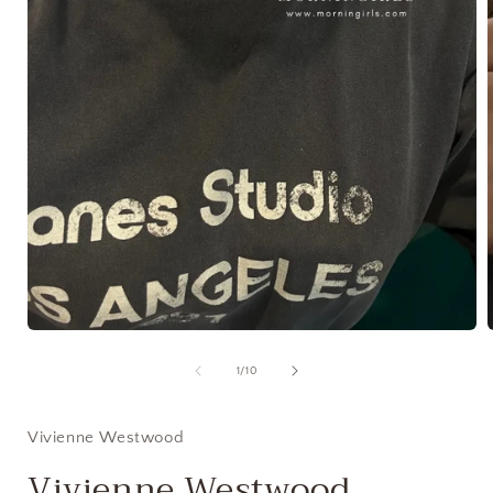
在
互
/
1
/
10
動
視
窗
Vivienne Westwood
中
開
Vivienne Westwood
啟