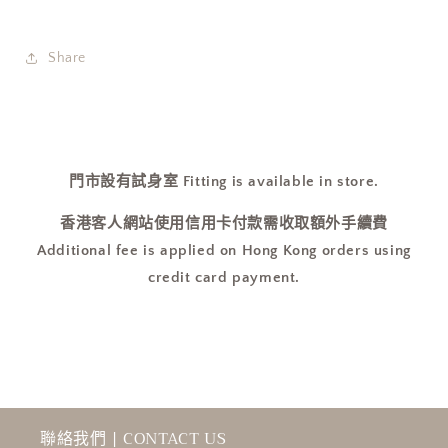
銀
銀
兩
兩
Share
色
色
項
項
鏈
鏈
手
手
鏈
鏈
門市設有試身室 Fitting is available in store.
同
同
香港客人網站使用信用卡付款需收取額外手續費
步
步
Additional fee is applied on Hong Kong orders using
上
上
架
架
credit card payment.
[最
[最
新
新
上
上
架!]
架!]
數
數
量
量
聯絡我們 | CONTACT US