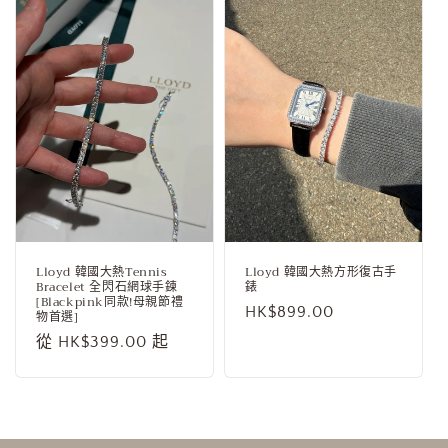
Lloyd 韓國大熱Tennis
Lloyd 韓國大熱方形復古手
Bracelet 全閃石網球手鍊
錶
[Blackpink同款!母親節禮
定
HK$899.00
物首選]
價
定
從 HK$399.00 起
價