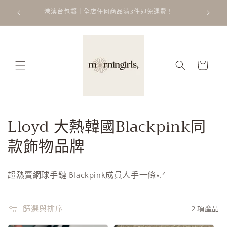
跳至內
ATT
 𐙚 ˚
港澳台包郵｜全店任何商品滿3件即免運費！
容
購
物
車
商
Lloyd 大熱韓國Blackpink同
品
款飾物品牌
系
超熱賣網球手鏈 Blackpink成員人手一條⭑.ᐟ
列
:
篩選與排序
2 項產品