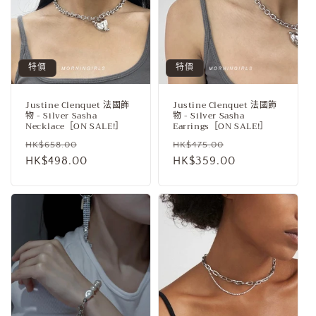
特價
特價
Justine Clenquet 法國飾
Justine Clenquet 法國飾
物 - Silver Sasha
物 - Silver Sasha
Necklace［ON SALE!］
Earrings［ON SALE!］
定
售
定
售
HK$658.00
HK$475.00
價
HK$498.00
價
價
HK$359.00
價