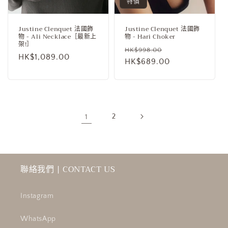
特價
Justine Clenquet 法國飾
Justine Clenquet 法國飾
物 - Ali Necklace［最新上
物 - Hari Choker
架!］
定
售
HK$998.00
定
HK$1,089.00
價
HK$689.00
價
價
1
2
聯絡我們 | CONTACT US
Instagram
WhatsApp