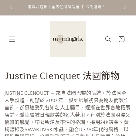
跳至內
ATT
 𐙚 ˚
港澳台包郵｜全店任何商品滿3件即免運費！
容
購
物
車
商
Justine Clenquet 法國飾物
品
JUSTINE CLENQUET — 來自法國巴黎的品牌，於法國全
系
人手製造，創辦於 2010 年，設計師最初只為朋友而製作
列
首飾，卻迅速受到各知名人士矚目，逐漸在世界各地拓展
店鋪，並陸續被日韓歐美的名人著用。有別於法國浪漫又
:
優雅的感覺，帶著叛逆及率性的格調，採用24K鍍金、黃
銅鍍銀及SWAROVSKI水晶，融合8、90年代的風格，以