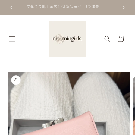
跳至內
ATT
 𐙚 ˚
港澳台包郵｜全店任何商品滿3件即免運費！
容
購
物
車
略過產
品資訊