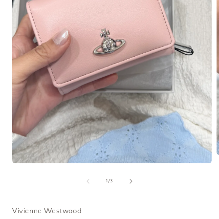
在
互
/
1
/
3
動
視
窗
Vivienne Westwood
中