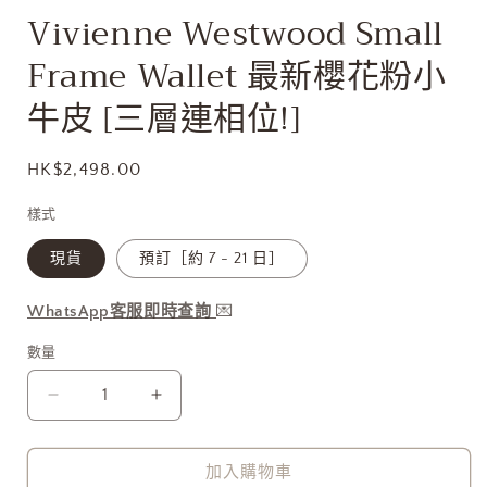
開
Vivienne Westwood Small
啟
多
Frame Wallet 最新櫻花粉小
媒
體
牛皮 [三層連相位!]
檔
案
1
定
HK$2,498.00
價
樣式
現貨
預訂［約 7 - 21 日］
WhatsApp客服即時查詢
💌
數量
Vivienne
Vivienne
Westwood
Westwood
Small
Small
Frame
Frame
加入購物車