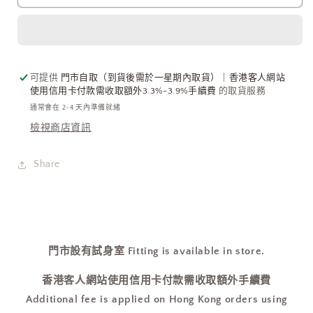
Wallet
Wallet
最
最
新
新
櫻
櫻
花
花
可提供
門市自取（到貨後需於一星期內取貨）｜香港客人網站
使用信用卡付款需收取額外3.3%-3.9%手續費
的取貨服務
粉
粉
通常會在 2-4 天內準備就緒
小
小
檢視商店資訊
牛
牛
皮
皮
Share
[三
[三
層
層
連
連
相
相
位!]
位!]
門市設有試身室 Fitting is available in store.
數
數
量
量
香港客人網站使用信用卡付款需收取額外手續費
減
增
Additional fee is applied on Hong Kong orders using