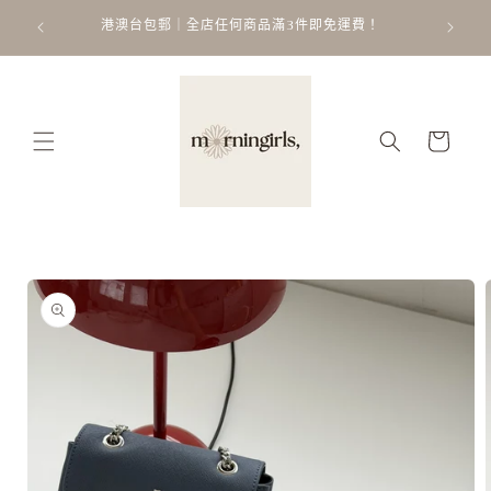
跳至內
ATT
 𐙚 ˚
港澳台包郵｜全店任何商品滿3件即免運費！
容
購
物
車
略過產
品資訊