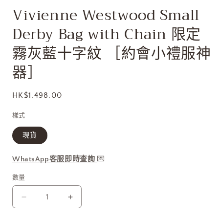
啟
Vivienne Westwood Small
多
媒
Derby Bag with Chain 限定
體
檔
霧灰藍十字紋 ［約會小禮服神
案
1
器］
定
HK$1,498.00
價
樣式
現貨
WhatsApp客服即時查詢
💌
數量
Vivienne
Vivienne
Westwood
Westwood