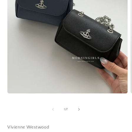
在
互
動
/
1
/
7
視
窗
中
Vivienne Westwood
開