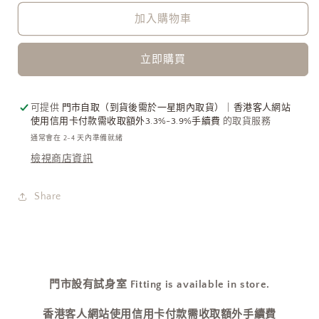
Small
Small
Derby
Derby
加入購物車
Bag
Bag
with
with
立即購買
Chain
Chain
限
限
定
定
可提供
門市自取（到貨後需於一星期內取貨）｜香港客人網站
霧
霧
使用信用卡付款需收取額外3.3%-3.9%手續費
的取貨服務
灰
灰
通常會在 2-4 天內準備就緒
藍
藍
檢視商店資訊
十
十
字
字
Share
紋
紋
［約
［約
會
會
小
小
禮
門市設有試身室 Fitting is available in store.
禮
服
服
香港客人網站使用信用卡付款需收取額外手續費