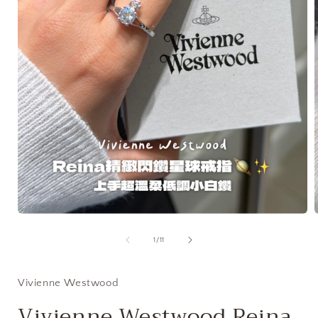
在
互
/
1
/
11
動
視
窗
Vivienne Westwood
中
開
Vivienne Westwood Reina
啟