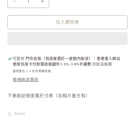
貨
貨
Vivienne
Vivienne
Westwood
Westwood
Reina
Reina
Ring
Ring
加入購物車
低
低
調
調
精
精
緻
緻
可提供
門市自取（到貨後需於一星期內取貨）｜香港客人網站
小
小
使用信用卡付款需收取額外3.3%-3.9%手續費
的取貨服務
鑽
鑽
通常會在 2-4 天內準備就緒
系
系
檢視商店資訊
列
列
[925
[925
下單前記得查看尺寸表（在相片後方有）
純
純
銀
銀
可
可
Share
基
基
本
本