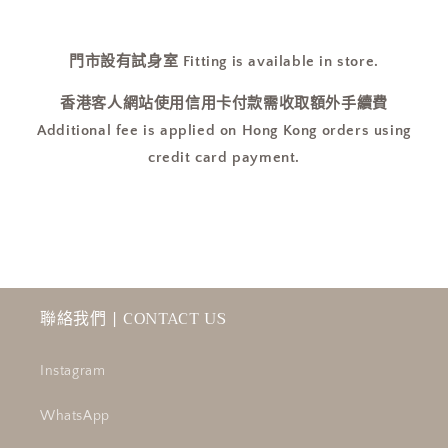
濕
濕
水!
水!
門市設有試身室 Fitting is available in store.
尺
尺
寸
寸
香港客人網站使用信用卡付款需收取額外手續費
表
表
Additional fee is applied on Hong Kong orders using
在
在
credit card payment.
圖
圖
3]
3]
數
數
量
量
減
增
少
加
聯絡我們 | CONTACT US
Instagram
WhatsApp