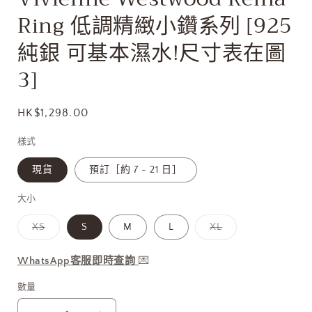
多
Ring 低調精緻小鑽系列 [925
媒
體
純銀 可基本濕水!尺寸表在圖
檔
案
3]
1
定
HK$1,298.00
價
樣式
現貨
預訂［約 7 - 21 日］
大小
子
子
XS
S
M
L
XL
類
類
已
已
售
售
WhatsApp客服即時查詢
💌
罄
罄
或
或
無
無
數量
法
法
供
供