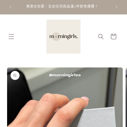
跳至內
ATT
 𐙚 ˚
港澳台包郵｜全店任何商品滿3件即免運費！
容
購
物
車
略過產
品資訊