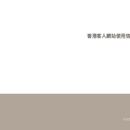
視
窗
中
開
啟
多
媒
香港客人網站使用信用卡付款需
體
檔
案
6
Ins