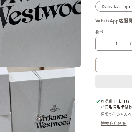
Reina Earring
WhatsApp客
數量
Vivienne
Westwood
Reina
Necklace
2026
最
新
限
定
可提供
門市自取
站使用信用卡付款需
櫻
通常會在 2-4 天
花
檢視商店資訊
粉