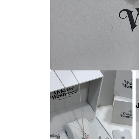
在
互
動
視
窗
中
開
啟
多
媒
體
檔