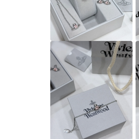
案
1
在
互
動
視
窗
中
開
啟
多
媒
體
檔
案
2
3