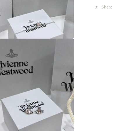
耳
Share
環
手
鏈
項
鍊
在
全
互
動
套
視
上
窗
架
中
開
數
啟
量
多
減
媒
體
少
檔
案