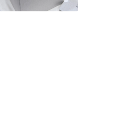
在
互
動
視
窗
中
開
啟
多
媒
體
檔
案