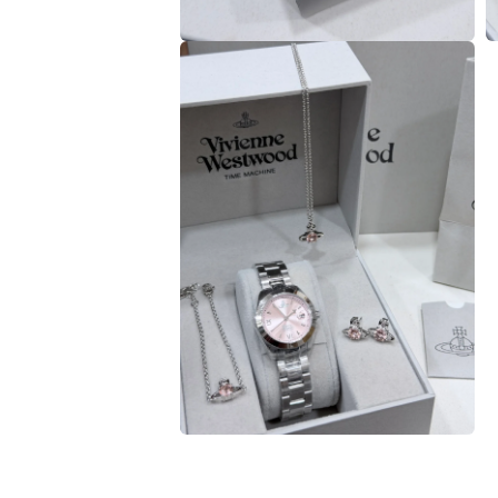
在
互
動
視
窗
中
開
啟
多
媒
體
檔
案
4
5
在
互
動