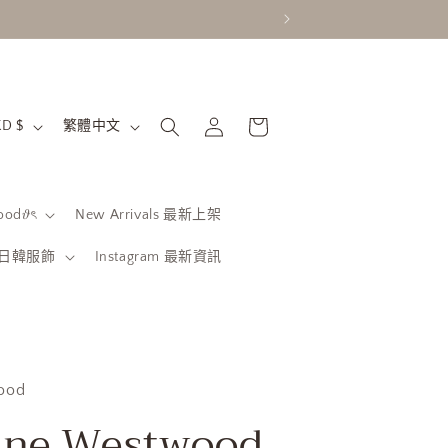
購
語
登
物
香港特別行政區 | HKD $
繁體中文
入
言
車
od𝜗ৎ
New Arrivals 最新上架
be 日韓服飾
Instagram 最新資訊
ood
nne Westwood