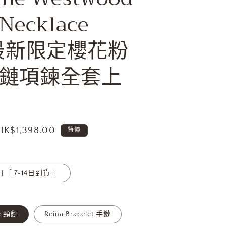
 Necklace
6最新限定櫻花粉
鏈項鍊全套上
售
HK$1,398.00
特價
價
訂［ 7-14日到貨 ］
ce 頸鏈
Reina Bracelet 手鏈