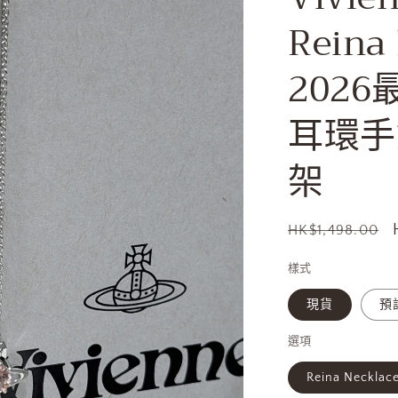
Reina
202
耳環手
架
定
HK$1,498.00
價
樣式
現貨
預
選項
Reina Neckla