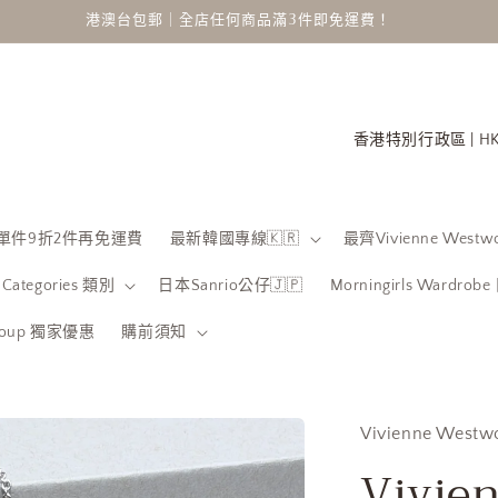
港澳台包郵｜全店任何商品滿3件即免運費！
國
家
/
地
 限時單件9折2件再免運費
最新韓國專線🇰🇷
最齊Vivienne Westwo
區
Categories 類別
日本Sanrio公仔🇯🇵
Morningirls Wardro
Group 獨家優惠
購前須知
Vivienne Westw
Vivie