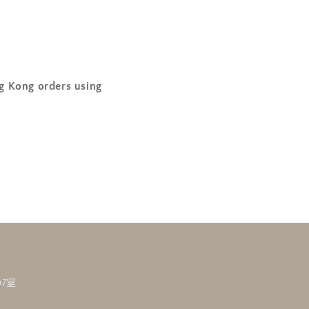
ng orders using
7室