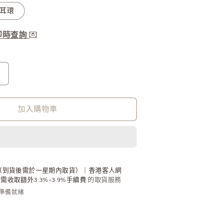
s 耳環
服即時查詢
💌
Vivienne
Westwood
Reina
Necklace
加入購物車
2026
最
新
限
定
（到貨後需於一星期內取貨）｜香港客人網
收取額外3.3%-3.9%手續費
的取貨服務
櫻
內準備就緒
花
粉