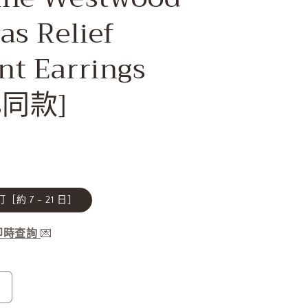
as Relief
nt Earrings
is同款]
［約 7 - 21 日］
服即時查詢
💌
Vivienne
Westwood