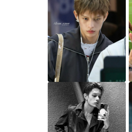
視
窗
中
開
啟
多
媒
體
檔
案
4
5
在
互
動
視
窗
中
開
啟
多