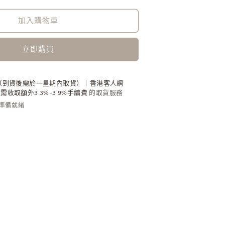
Mini
Bas
加入購物車
Relief
Pendant
立即購買
Earrings
[Cortis
同
（到貨後需於一星期內取貨）｜香港客人網
款]
收取額外3.3%-3.9%手續費
的取貨服務
數
內準備就緒
量
增
加