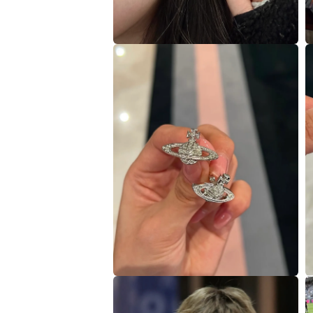
在
互
動
視
窗
中
開
啟
多
媒
體
檔
案
2
3
在
互
動