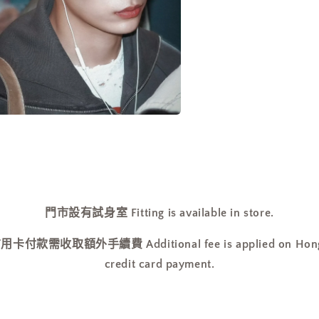
媒
體
檔
案
在
互
動
視
窗
中
開
門市設有試身室 Fitting is available in store.
啟
多
收取額外手續費 Additional fee is applied on Hong Ko
媒
體
credit card payment.
檔
案