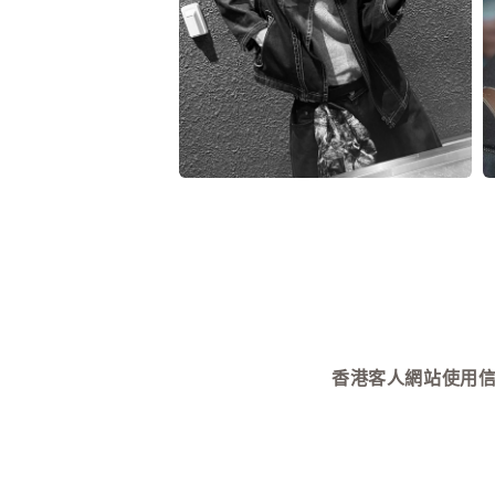
媒
體
檔
案
6
7
在
互
動
視
窗
中
開
啟
多
媒
香港客人網站使用信用卡付款需
體
檔
案
8
9