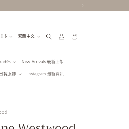
購
語
登
物
香港特別行政區 | HKD $
繁體中文
入
言
車
od𝜗ৎ
New Arrivals 最新上架
be 日韓服飾
Instagram 最新資訊
ood
nne Westwood