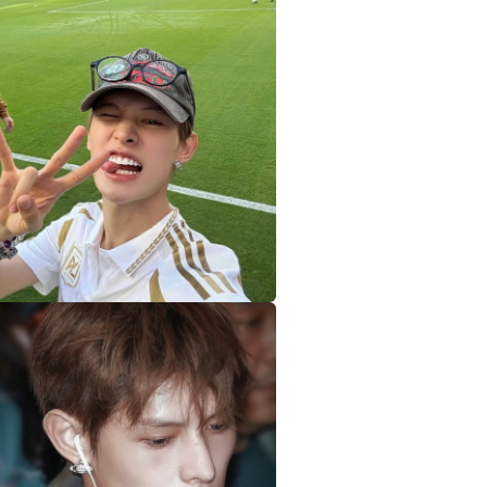
視
窗
中
開
啟
多
媒
體
檔
案
在
互
動
視
窗
中
開
啟
多