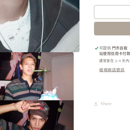
Mini
Bas
Relief
Pendant
Earrings
[Cortis
同
可提供
門市自取
款]
站使用信用卡付款需
數
通常會在 2-4 天
量
檢視商店資訊
減
少
Share