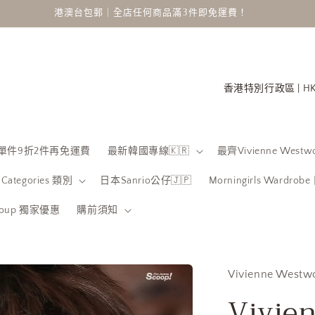
港澳台包郵｜全店任何商品滿3件即免運費！
國
家
/
地
 限時單件9折2件再免運費
最新韓國專線🇰🇷
最齊Vivienne Westwo
區
Categories 類別
日本Sanrio公仔🇯🇵
Morningirls Wardro
Group 獨家優惠
購前須知
Vivienne Westw
Vivie