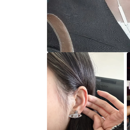
在
互
動
視
窗
中
開
啟
多
媒
體
檔
案
1