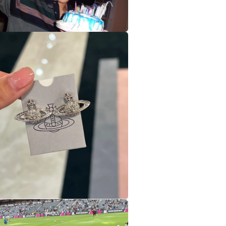
在
互
動
視
窗
中
開
啟
多
媒
體
檔
案
在
互
動