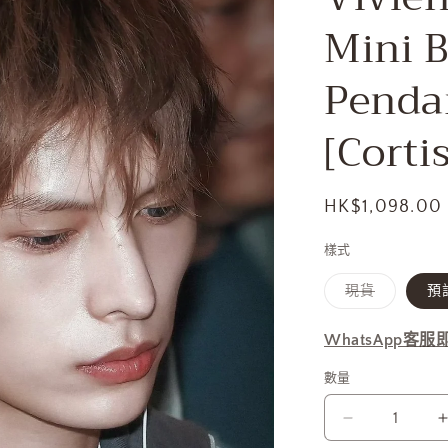
Mini B
Penda
[Cort
定
HK$1,098.00
價
樣式
子
現貨
預訂
類
已
售
WhatsApp客
罄
或
無
數量
法
供
貨
Vivienne
Westwood