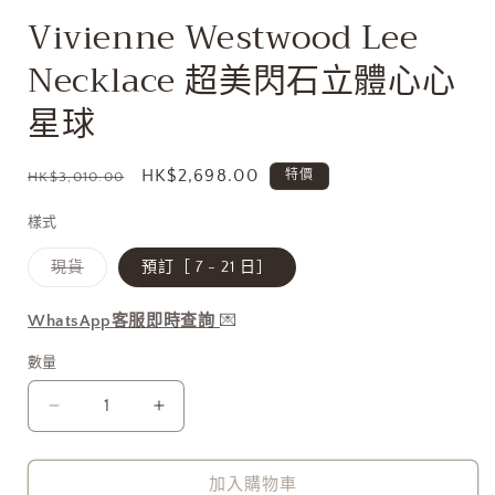
開
Vivienne Westwood Lee
啟
多
Necklace 超美閃石立體心心
媒
體
星球
檔
案
1
定
售
HK$2,698.00
特價
HK$3,010.00
價
價
樣式
子
現貨
預訂［ 7 - 21 日］
類
已
售
WhatsApp客服即時查詢
💌
罄
或
無
數量
法
供
貨
Vivienne
Vivienne
Westwood
Westwood
Lee
Lee
Necklace
Necklace
加入購物車