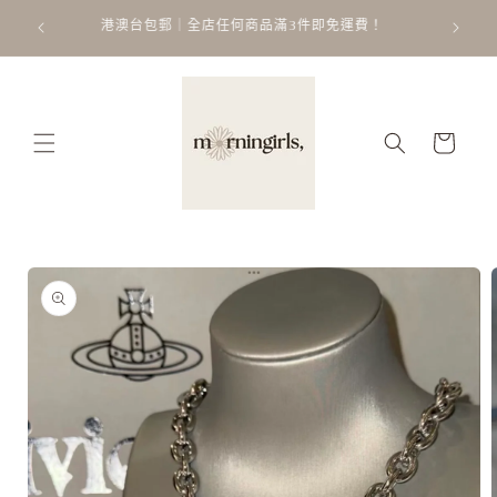
跳至內
ATT
 𐙚 ˚
港澳台包郵｜全店任何商品滿3件即免運費！
容
購
物
車
略過產
品資訊