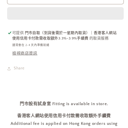
超
超
美
美
閃
閃
石
石
可提供
門市自取（到貨後需於一星期內取貨）｜香港客人網站
立
立
使用信用卡付款需收取額外3.3%-3.9%手續費
的取貨服務
體
體
通常會在 2-4 天內準備就緒
心
心
檢視商店資訊
心
心
星
星
Share
球
球
數
數
量
量
減
增
少
加
門市設有試身室 Fitting is available in store.
香港客人網站使用信用卡付款需收取額外手續費
Additional fee is applied on Hong Kong orders using