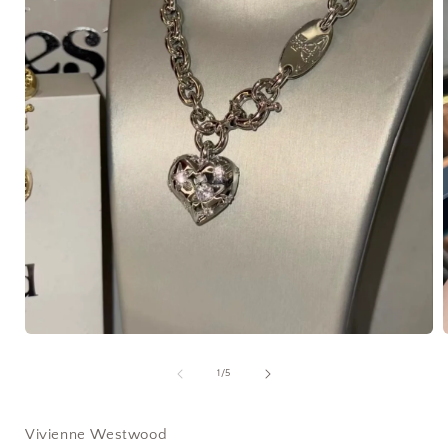
在
互
/
1
/
5
動
視
窗
Vivienne Westwood
中