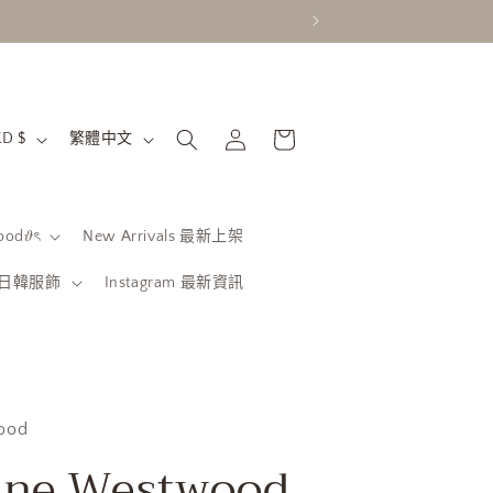
購
語
登
物
香港特別行政區 | HKD $
繁體中文
入
言
車
od𝜗ৎ
New Arrivals 最新上架
be 日韓服飾
Instagram 最新資訊
ood
nne Westwood