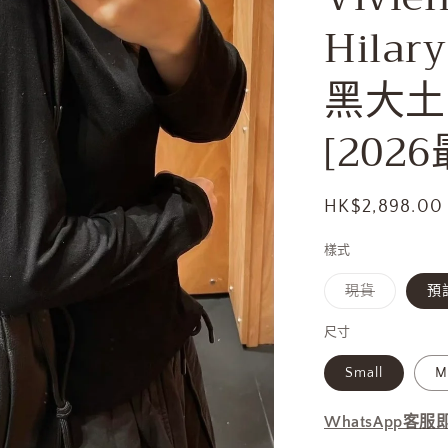
Hilar
黑大土
[202
定
HK$2,898.00
價
樣式
子
現貨
預訂
類
已
售
尺寸
罄
或
Small
M
無
法
供
貨
WhatsApp客