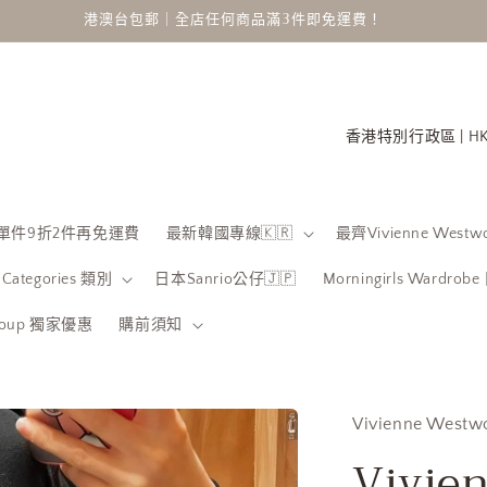
港澳台包郵｜全店任何商品滿3件即免運費！
國
家
/
地
 限時單件9折2件再免運費
最新韓國專線🇰🇷
最齊Vivienne Westwo
區
Categories 類別
日本Sanrio公仔🇯🇵
Morningirls Wardro
Group 獨家優惠
購前須知
Vivienne Westw
Vivie