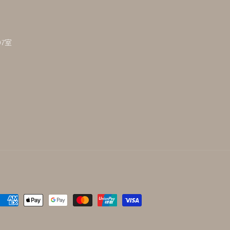
7室
付
款
方