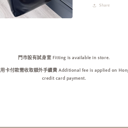
最
Share
新
款]
在
數
互
量
動
視
減
窗
少
中
開
門市設有試身室 Fitting is available in store.
啟
多
收取額外手續費 Additional fee is applied on Hong Ko
媒
體
credit card payment.
檔
案