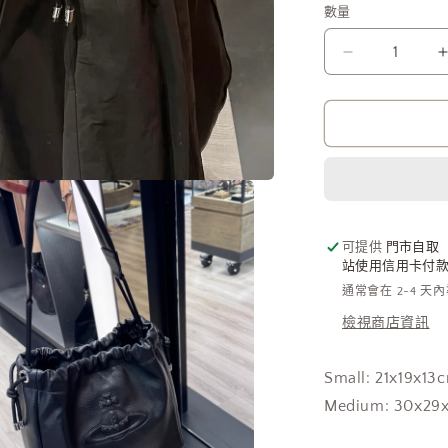
數量
Vivienne
Westwood
Hilary
Bucket
Bag
啞
黑
大
土
可提供
門市自取
站使用信用卡付款需
星
通常會在 2-4 天
壓
檢視商店資訊
紋
荔
枝
Small: 21x19x13
皮
Medium: 30x29
[2026