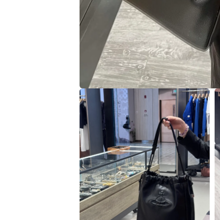
在
互
動
視
窗
中
開
啟
多
媒
體
檔
案
1