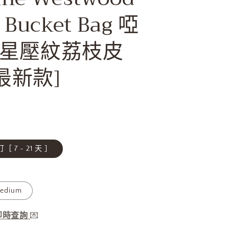
y Bucket Bag 啞
星壓紋荔枝皮
6最新款]
［ 7 - 21 天 ］
edium
服即時查詢
💌