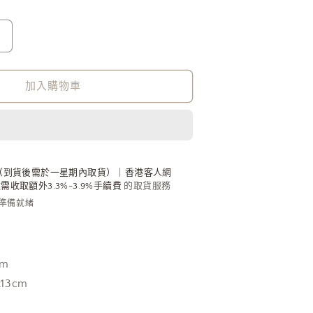
Vivienne
Westwood
Hilary
Bucket
加入購物車
Bag
啞
黑
大
土
（到貨後需於一星期內取貨）｜香港客人網
收取額外3.3%-3.9%手續費
的取貨服務
星
內準備就緒
壓
紋
荔
枝
cm
皮
x13cm
[2026