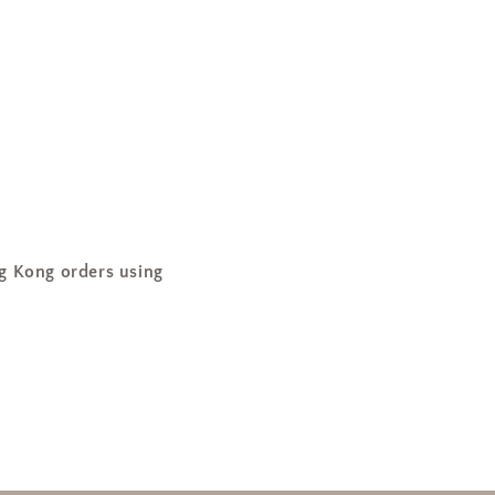
最
新
款]
數
量
增
加
ng orders using