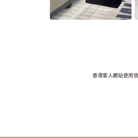
在
互
動
視
窗
中
開
啟
多
媒
香港客人網站使用信用卡付款需
體
檔
案
2
3