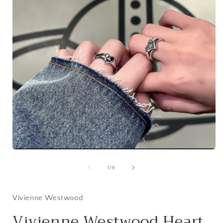
在
互
/
1
/
6
動
視
窗
Vivienne Westwood
中
開
Vivienne Westwood Heart
啟