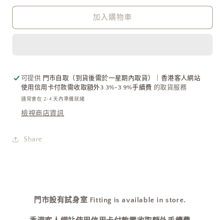
Heart
Heart
Ring
Ring
加入購物車
[925
[925
純
純
銀
銀
心
心
形
形
可提供
門市自取（到貨後需於一星期內取貨）｜香港客人網站
使用信用卡付款需收取額外3.3%-3.9%手續費
的取貨服務
戒
戒
通常會在 2-4 天內準備就緒
指
指
檢視商店資訊
🤍
🤍
情
情
侶
侶
Share
戒
戒
超
超
可
可
愛]
愛]
門市設有試身室 Fitting is available in store.
數
數
量
量