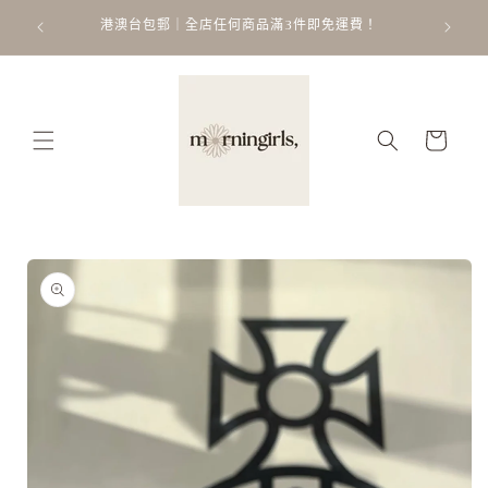
跳至內
ATT
 𐙚 ˚
港澳台包郵｜全店任何商品滿3件即免運費！
容
購
物
車
略過產
品資訊