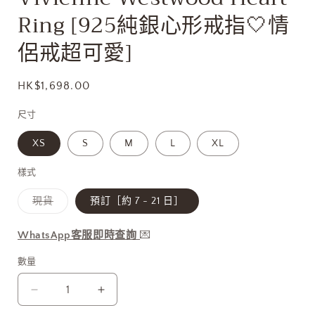
多
Ring [925純銀心形戒指🤍情
媒
體
侶戒超可愛]
檔
案
1
定
HK$1,698.00
價
尺寸
XS
S
M
L
XL
樣式
子
現貨
預訂［約 7 - 21 日］
類
已
售
WhatsApp客服即時查詢
💌
罄
或
無
數量
法
供
貨
Vivienne
Vivienne
Westwood
Westwood