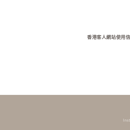
視
窗
中
開
啟
多
媒
香港客人網站使用信用卡付款需
體
檔
案
4
Ins