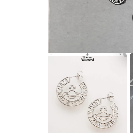
在
互
動
視
窗
中
開
啟
多
媒
體
檔
案
1