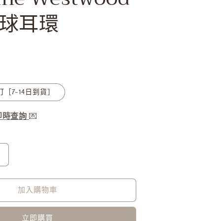
球耳環
訂［7-14日到貨］
服即時查詢
💌
Vivienne
Westwood
圈
加入購物車
圈
星
立即購買
球