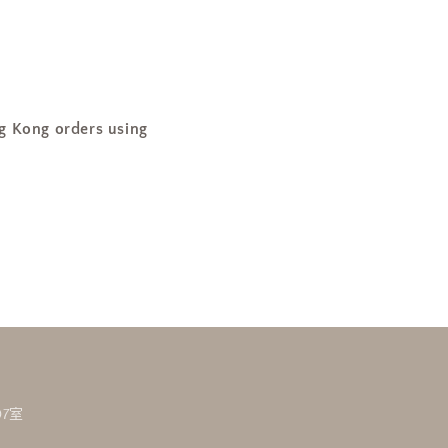
ng orders using
7室