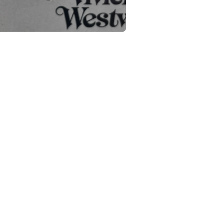
在
互
動
視
窗
中
開
啟
多
媒
體
檔
案