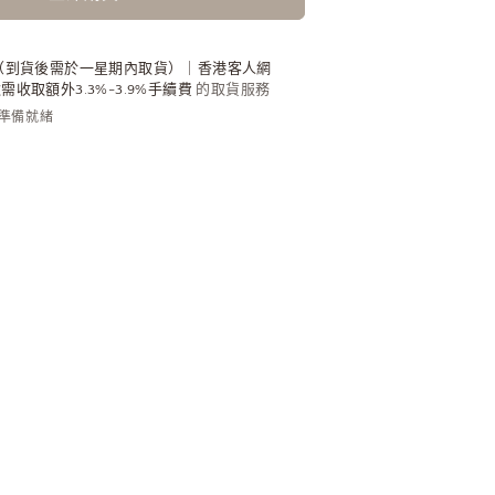
耳
環
（到貨後需於一星期內取貨）｜香港客人網
數
收取額外3.3%-3.9%手續費
的取貨服務
量
內準備就緒
增
加