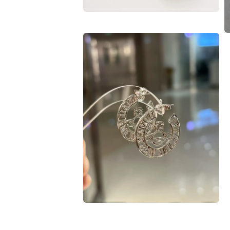
在
互
動
視
窗
中
開
啟
多
媒
體
檔
案
2
3
在
互
動