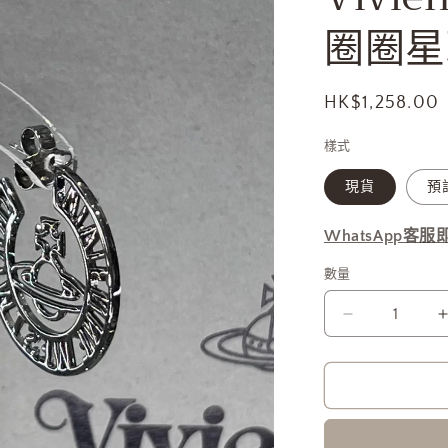
圈圈星
定
HK$1,258.00
價
樣式
現貨
預
WhatsApp客
數量
Vivienne
Westwood
圈
圈
星
球