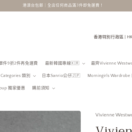
港澳台包郵｜全店任何商品滿3件即免運費！
國
家
/
地
 限時單件9折2件再免運費
最新韓國專線🇰🇷
最齊Vivienne Westwo
區
Categories 類別
日本Sanrio公仔🇯🇵
Morningirls Wardro
Group 獨家優惠
購前須知
Vivienne Westw
Vivie