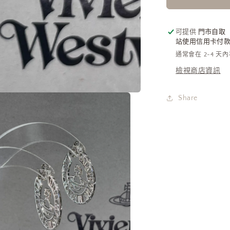
耳
環
可提供
門市自取
數
站使用信用卡付款需
量
通常會在 2-4 天
減
檢視商店資訊
少
Share