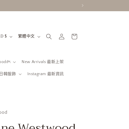
購
語
登
物
香港特別行政區 | HKD $
繁體中文
入
言
車
od𝜗ৎ
New Arrivals 最新上架
be 日韓服飾
Instagram 最新資訊
ood
nne Westwood