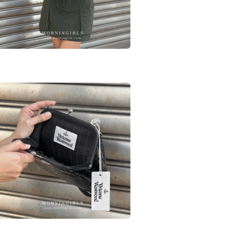
媒
體
檔
案
在
互
動
視
窗
中
開
啟
多
媒
體
檔
案
在