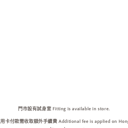
互
動
視
窗
中
開
啟
多
媒
體
檔
案
1
門市設有試身室 Fitting is available in store.
收取額外手續費 Additional fee is applied on Hong Ko