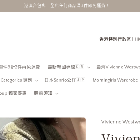
港澳台包郵｜全店任何商品滿3件即免運費！
國
家
/
地
 限時單件9折2件再免運費
最新韓國專線🇰🇷
最齊Vivienne Westwo
區
Categories 類別
日本Sanrio公仔🇯🇵
Morningirls Wardro
Group 獨家優惠
購前須知
Vivienne Westw
Vivie