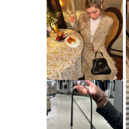
視
窗
中
開
啟
多
媒
體
檔
案
4
5
在
互
動
視
窗
中
開
啟
多