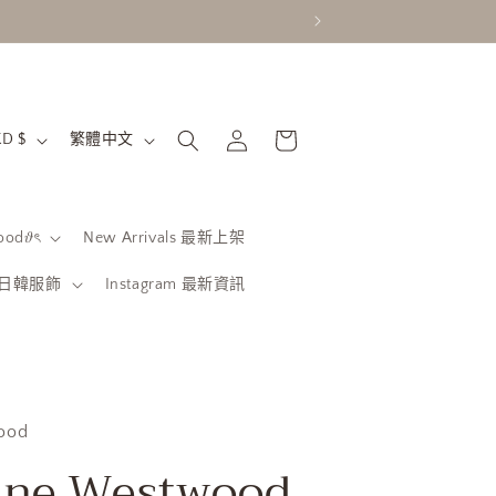
購
語
登
物
香港特別行政區 | HKD $
繁體中文
入
言
車
od𝜗ৎ
New Arrivals 最新上架
be 日韓服飾
Instagram 最新資訊
ood
nne Westwood