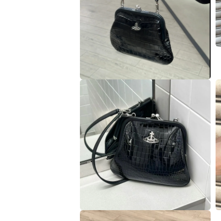
媒
體
檔
案
6
7
在
互
動
視
窗
中
開
啟
多
媒
9
體
檔
案
8
在