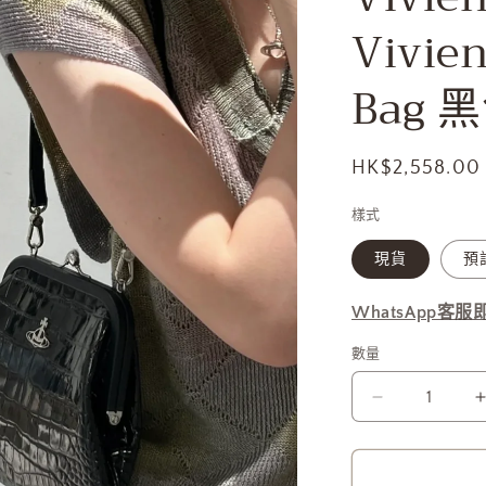
Vivien
Bag
定
HK$2,558.00
價
樣式
現貨
預訂
WhatsApp客
數量
Vivienne
Westwood
Vivienne&#3
Clutch