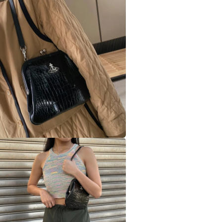
視
窗
中
開
啟
多
媒
體
檔
案
在
互
動
視
窗
中
開
啟
多