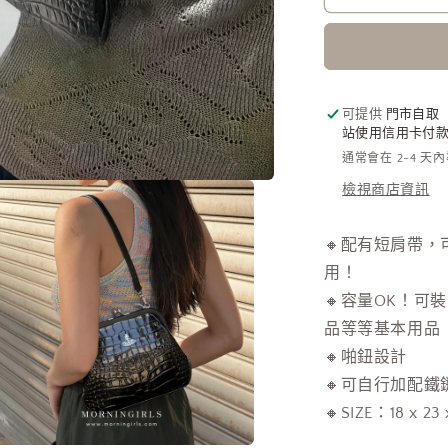
Bag
黑
色
鱷
魚
可提供
門市自取
站使用信用卡付款需
皮
通常會在 2-4 天
數
檢視商店資訊
量
減
少
🔸配有短肩帶，
用！
🔸容量OK！
品等等基本用品
🔸
啪鈕設計
🔸可自行加配鐵
🔸SIZE：18 x 23 