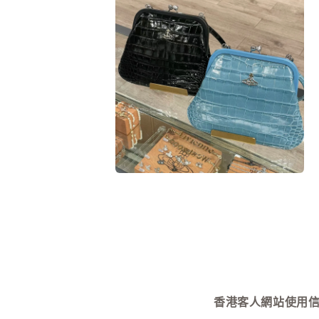
互
動
視
窗
中
開
啟
多
媒
體
檔
案
10
1
在
互
動
視
窗
中
開
啟
多
媒
香港客人網站使用信用卡付款需
體