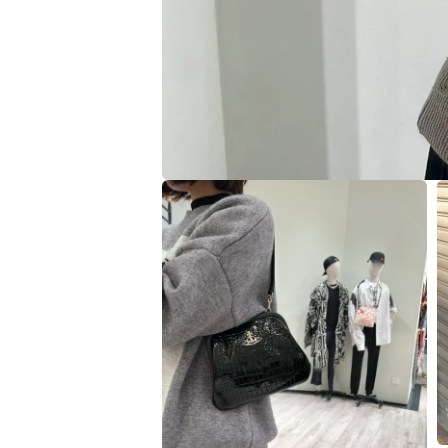
在
互
動
視
窗
中
開
啟
多
媒
體
檔
案
1