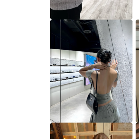
在
互
動
視
窗
中
開
啟
多
媒
3
體
檔
案
2
在
互
動