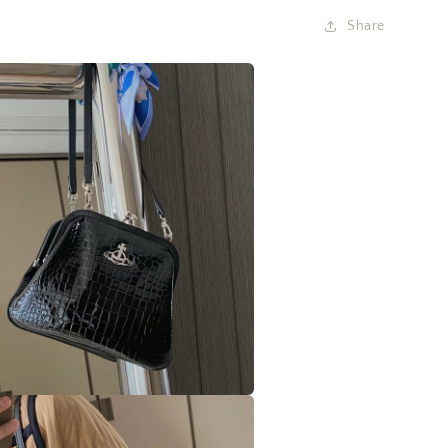
在
Share
互
動
視
窗
中
開
啟
多
媒
體
檔
案
在
互
動