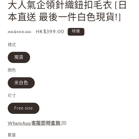
大人氣企領針織鈕扣毛衣 [日
媒
體
本直送 最後一件白色現貨!]
檔
案
1
定
售
HK$399.00
特價
HK$499.00
價
價
樣式
現貨
顏色
米白色
尺寸
Free size
WhatsApp客服即時查詢
💌
數量