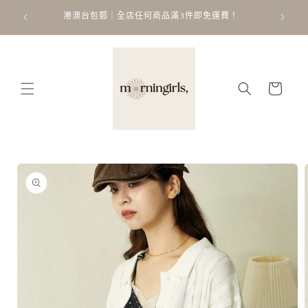
跳至內
ATT
 𐙚 ˚
港澳台包郵｜全店任何商品滿3件即免運費！
容
購
物
車
略過產
品資訊