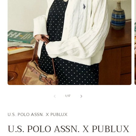
在
互
/
1
/
17
動
視
窗
U.S. POLO ASSN. X PUBLUX
中
開
U.S. POLO ASSN. X PUBLUX
啟
多