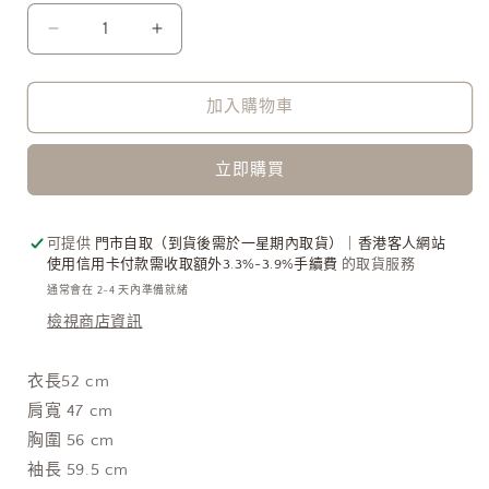
U.S.
U.S.
POLO
POLO
ASSN.
ASSN.
X
X
加入購物車
PUBLUX
PUBLUX
大
大
立即購買
人
人
氣
氣
企
企
可提供
門市自取（到貨後需於一星期內取貨）｜香港客人網站
使用信用卡付款需收取額外3.3%-3.9%手續費
的取貨服務
領
領
通常會在 2-4 天內準備就緒
針
針
檢視商店資訊
織
織
鈕
鈕
衣長52 cm
扣
扣
肩寬 47 cm
毛
毛
胸圍 56 cm
衣
衣
[日
[日
袖長 59.5 cm