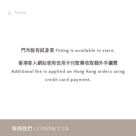
本
本
直
直
Share
送
送
最
最
後
後
一
一
件
件
門市設有試身室 Fitting is available in store.
白
白
香港客人網站使用信用卡付款需收取額外手續費
色
色
Additional fee is applied on Hong Kong orders using
現
現
credit card payment.
貨!]
貨!]
數
數
量
量
減
增
少
加
聯絡我們 | CONTACT US