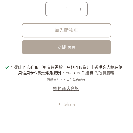
Test
Test
數
數
量
量
加入購物車
減
增
少
加
立即購買
可提供
門市自取（到貨後需於一星期內取貨）｜香港客人網站使
用信用卡付款需收取額外3.3%-3.9%手續費
的取貨服務
通常會在 2-4 天內準備就緒
檢視商店資訊
Share