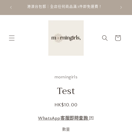
跳至內
ATT
 𐙚 ˚
港澳台包郵｜全店任何商品滿3件即免運費！
容
購
物
車
略過產
morningirls
品資訊
Test
定
HK$10.00
價
WhatsApp客服即時查詢
💌
數量