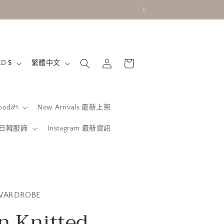
購
語
登
物
香港特別行政區 | HKD $
繁體中文
入
言
車
od𝜗ৎ
New Arrivals 最新上架
be 日韓服飾
Instagram 最新資訊
WARDROBE
n Knitted