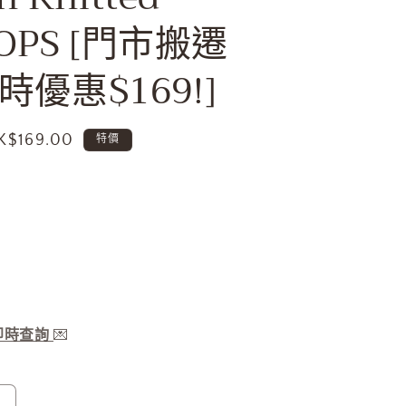
t OPS [門市搬遷
優惠$169!]
售
K$169.00
特價
價
服即時查詢
💌