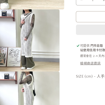
Pattern
Knitted
Tight
OPS
[門
市
搬
遷
可提供
門市自取
清
站使用信用卡付款需
貨
通常會在 2-4 天
限
檢視商店資訊
時
優
在
SIZE (cm) - 
惠
互
$169!]
動
視
數
窗
量
中
減
開
啟