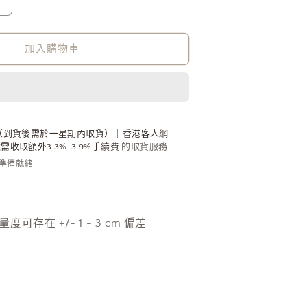
Pattern
Knitted
Tight
OPS
加入購物車
[門
市
搬
遷
（到貨後需於一星期內取貨）｜香港客人網
清
收取額外3.3%-3.9%手續費
的取貨服務
貨
內準備就緒
限
時
優
人手量度可存在 +/- 1 - 3 cm 偏差
惠
$169!]
數
量
增