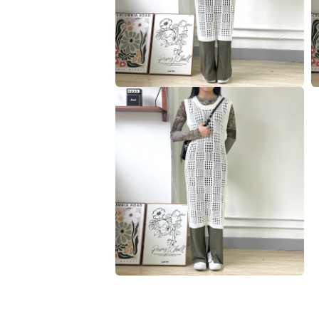
多
媒
體
檔
案
2
3
在
互
動
視
窗
中
開
啟
多
媒
體
檔
案
4
5
在
互
動