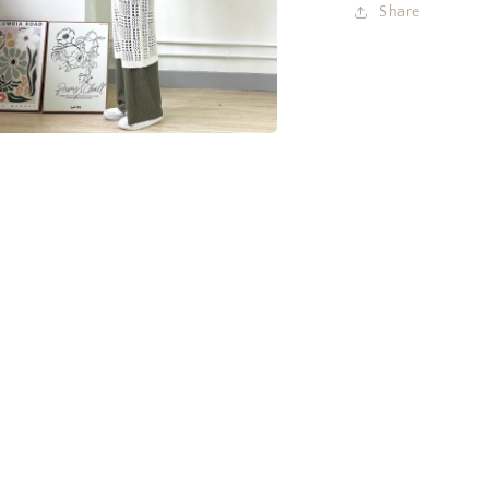
少
Share
多
媒
體
檔
案
在
互
動
視
窗
中
開
啟
多
媒
體
檔
案