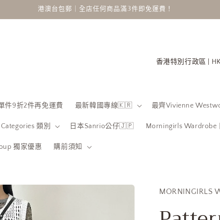
港澳台包郵｜全店任何商品滿3件即免運費！
國
家
/
地
 限時單件9折2件再免運費
最新韓國專線🇰🇷
最齊Vivienne Westwo
區
Categories 類別
日本Sanrio公仔🇯🇵
Morningirls Wardro
Group 獨家優惠
購前須知
MORNINGIRLS 
Patter