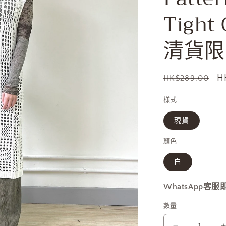
Tigh
清貨限時
定
H
HK$289.00
價
樣式
現貨
顏色
白
WhatsApp客
數量