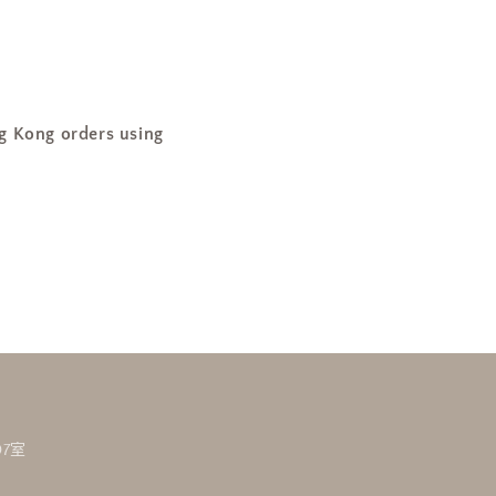
ng orders using
7室