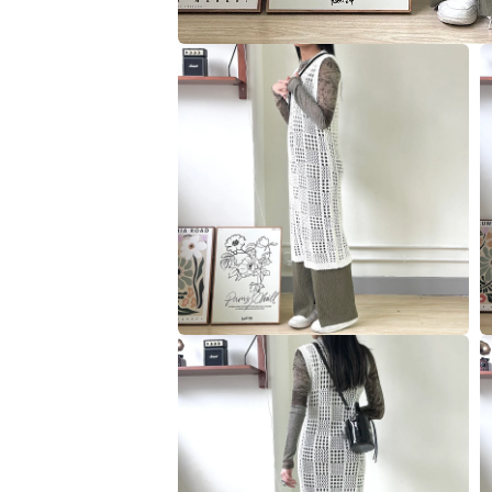
在
互
動
視
窗
中
開
啟
多
媒
體
檔
案
1
在
互
動
視
窗
中
開
啟