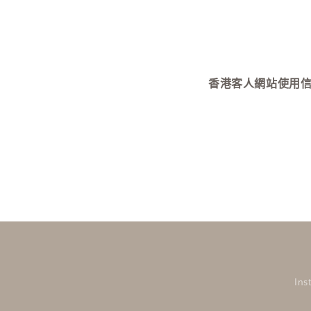
視
窗
中
開
啟
多
媒
香港客人網站使用信用卡付款需
體
檔
案
6
Ins