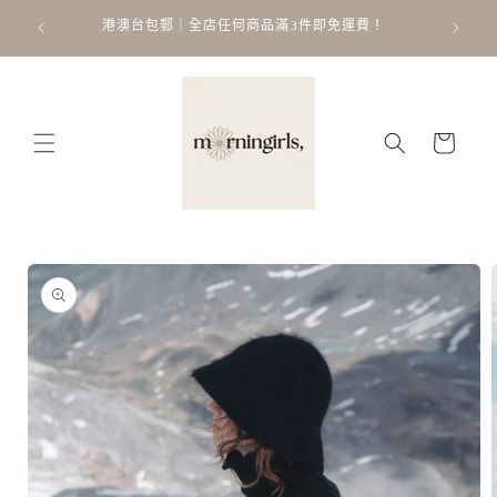
跳至內
ATT
 𐙚 ˚
港澳台包郵｜全店任何商品滿3件即免運費！
容
購
物
車
略過產
品資訊