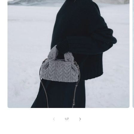
在
互
/
1
/
7
動
視
窗