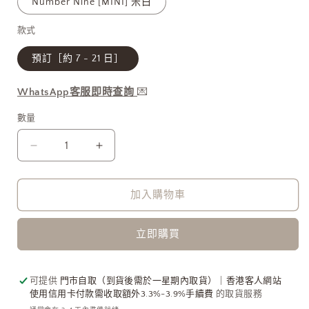
Number Nine [MINI] 米白
款式
預訂［約 7 - 21 日］
WhatsApp客服即時查詢
💌
數量
POLENE
POLENE
Number
Number
Nine
Nine
加入購物車
最
最
新
新
秋
秋
立即購買
冬
冬
針
針
可提供
門市自取（到貨後需於一星期內取貨）｜香港客人網站
織
織
使用信用卡付款需收取額外3.3%-3.9%手續費
的取貨服務
系
系