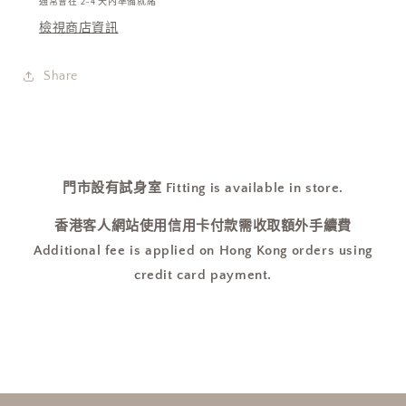
通常會在 2-4 天內準備就緒
列
列
檢視商店資訊
冬
冬
日
日
Share
感
感
滿
滿
滿
滿
數
數
量
量
門市設有試身室 Fitting is available in store.
減
增
香港客人網站使用信用卡付款需收取額外手續費
少
加
Additional fee is applied on Hong Kong orders using
credit card payment.