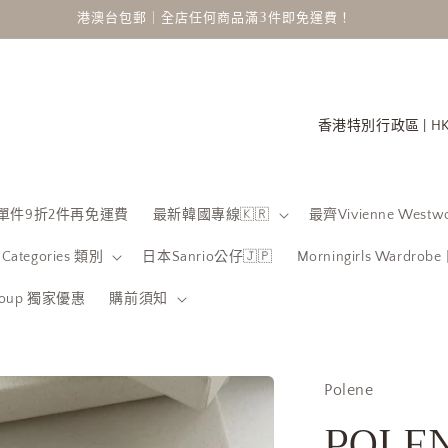
港澳台包郵｜全店任何商品滿3件即免運費！
國
家
/
地
 限時單件9折2件再免運費
最新韓國專線🇰🇷
最齊Vivienne Westwo
區
Categories 類別
日本Sanrio公仔🇯🇵
Morningirls Wardro
Group 獨家優惠
購前須知
Polene
POLEN