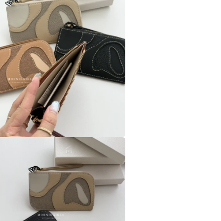
視
窗
中
開
啟
多
媒
體
檔
案
在
互
動
視
窗
中
開
啟
多