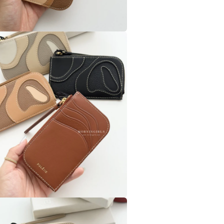
在
互
動
視
窗
中
開
啟
多
媒
體
檔
案
在
互
動