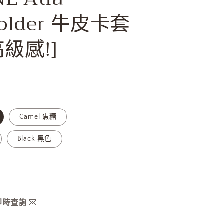
holder 牛皮卡套
級感!]
Camel 焦糖
Black 黑色
服即時查詢
💌