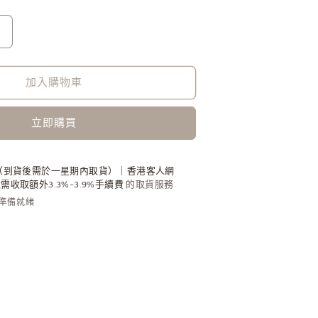
POLENE
Atla
Cardholder
加入購物車
牛
皮
卡
立即購買
套
[法
（到貨後需於一星期內取貨）｜香港客人網
式
收取額外3.3%-3.9%手續費
的取貨服務
高
內準備就緒
級
感!]
數
量
增
加