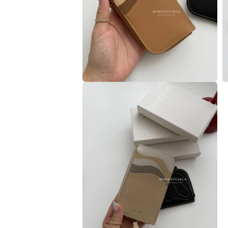
媒
體
檔
案
6
7
在
互
動
視
窗
中
開
啟
多
媒
體
檔
案
8
9