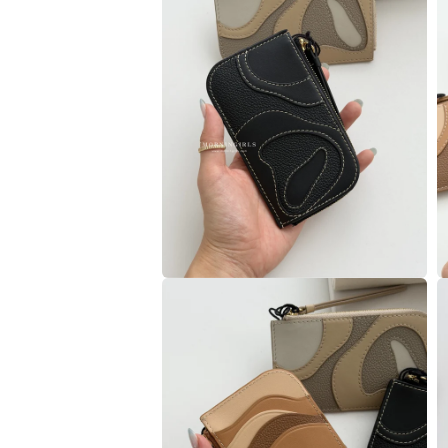
視
窗
中
開
啟
多
媒
體
檔
案
4
5
在
互
動
視
窗
中
開
啟
多