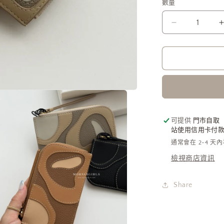
數量
POLENE
Atla
Cardholder
牛
皮
卡
套
[法
可提供
門市自取
式
站使用信用卡付款需
高
通常會在 2-4 天
級
檢視商店資訊
感!]
數
Share
量
減
少