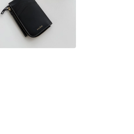
媒
體
檔
案
在
互
動
視
窗
中
開
啟
多
媒
體
檔
案