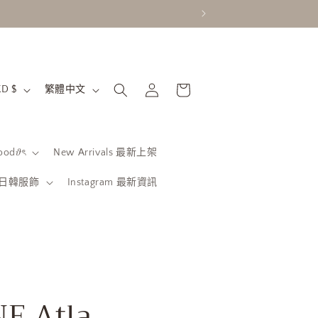
購
語
登
物
香港特別行政區 | HKD $
繁體中文
入
言
車
od𝜗ৎ
New Arrivals 最新上架
be 日韓服飾
Instagram 最新資訊
E Atla