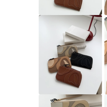
在
互
動
視
窗
中
開
啟
多
媒
體
檔
案
2
3
在
互
動