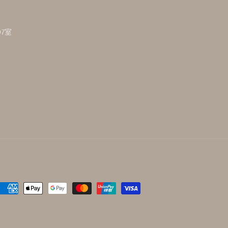
7室
付
款
方