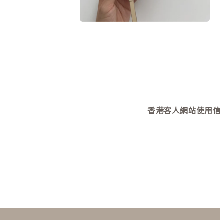
在
互
動
視
窗
中
開
啟
多
媒
香港客人網站使用信用卡付款需
體
檔
案
10