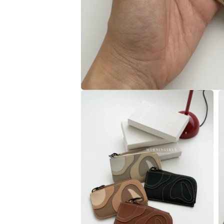
在
互
動
視
窗
中
開
啟
多
媒
體
檔
案
1