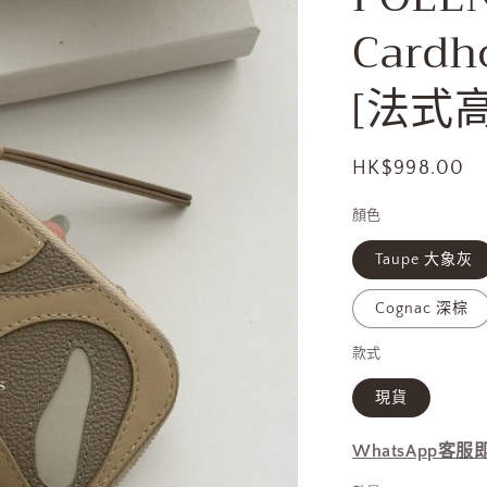
Card
[法式高
定
HK$998.00
價
顏色
Taupe 大象灰
Cognac 深棕
款式
現貨
WhatsApp客