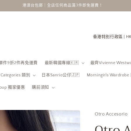
港澳台包郵｜全店任何商品滿3件即免運費！
國
家
/
地
 限時單件9折2件再免運費
最新韓國專線🇰🇷
最齊Vivienne Westwo
區
Categories 類別
日本Sanrio公仔🇯🇵
Morningirls Wardro
Group 獨家優惠
購前須知
Otro Accesorio
Otro 