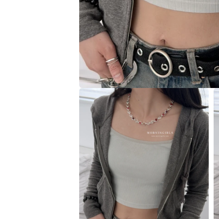
在
互
動
視
窗
中
開
啟
多
媒
體
檔
案
1