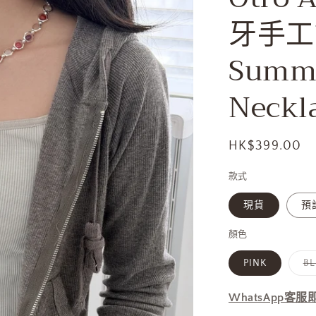
牙手工
Summe
Neckl
定
HK$399.00
價
款式
現貨
預訂
顏色
PINK
BL
WhatsApp客