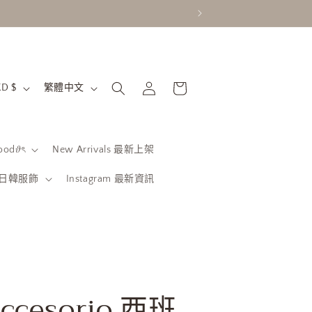
購
語
登
物
香港特別行政區 | HKD $
繁體中文
入
言
車
od𝜗ৎ
New Arrivals 最新上架
be 日韓服飾
Instagram 最新資訊
Accesorio 西班