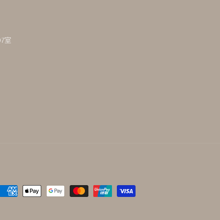
7室
付
款
方