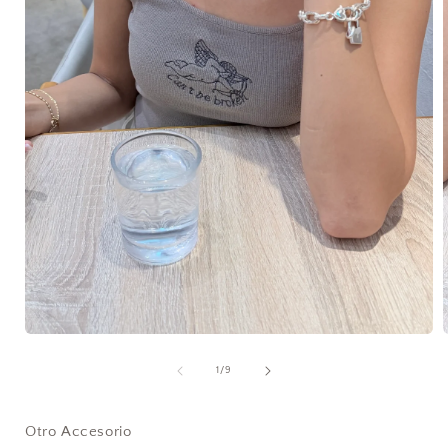
在
互
/
1
/
9
動
視
窗
Otro Accesorio
中