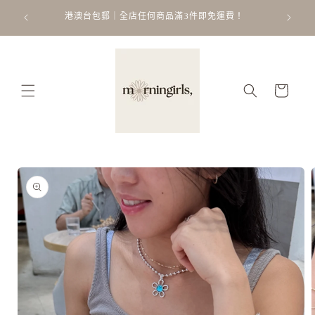
跳至內
ATT
 𐙚 ˚
港澳台包郵｜全店任何商品滿3件即免運費！
容
購
物
車
略過產
品資訊