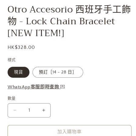
開
Otro Accesorio 西班牙手工飾
啟
多
物 - Lock Chain Bracelet
媒
體
[NEW ITEM!]
檔
案
1
定
HK$328.00
價
樣式
現貨
預訂［14 - 28 日］
WhatsApp客服即時查詢
💌
數量
Otro
Otro
Accesorio
Accesorio
西
西
加入購物車
班
班