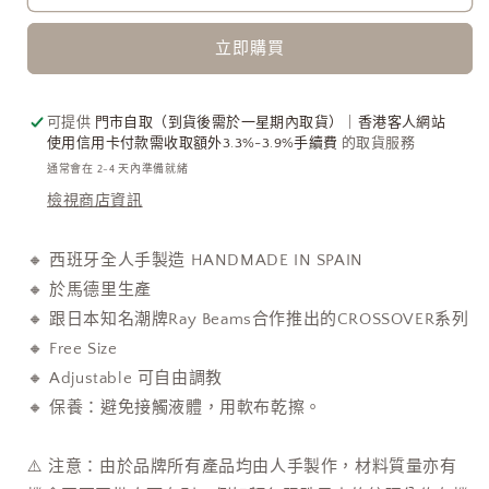
牙
牙
立即購買
手
手
工
工
飾
飾
可提供
門市自取（到貨後需於一星期內取貨）｜香港客人網站
物
物
使用信用卡付款需收取額外3.3%-3.9%手續費
的取貨服務
-
-
通常會在 2-4 天內準備就緒
Lock
Lock
檢視商店資訊
Chain
Chain
Bracelet
Bracelet
[NEW
[NEW
🔸 西班牙全人手製造 HANDMADE IN SPAIN
ITEM!]
ITEM!]
🔸 於馬德里生產
數
數
🔸 跟日本知名潮牌Ray Beams合作推出的CROSSOVER系列
量
量
🔸 Free Size
減
增
🔸 Adjustable 可自由調教
少
加
🔸 保養：避免接觸液體，用軟布乾擦。
⚠️ 注意：由於品牌所有產品均由人手製作，材料質量亦有