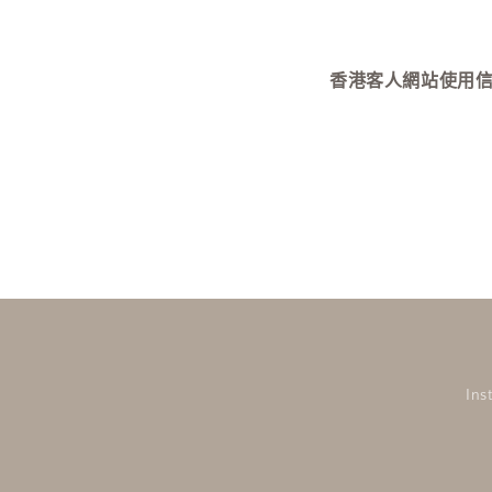
開
啟
多
媒
香港客人網站使用信用卡付款需
體
檔
案
4
Ins