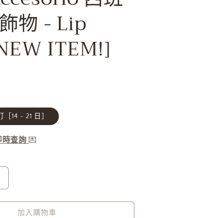
物 - Lip
[NEW ITEM!]
［14 - 21 日］
服即時查詢
💌
Otro
Accesorio
西
加入購物車
班