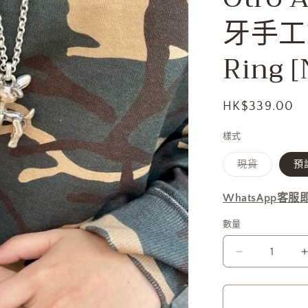
牙手工飾
Ring 
定
HK$339.00
價
樣式
子
現貨
預訂
類
已
售
WhatsApp客
罄
或
無
數量
法
供
貨
Otro
Accesorio
西
班