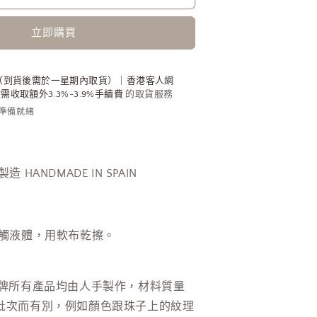
牙
立即購買
手
工
飾
（到貨後需於一星期內取貨）｜香港客人網
物
收取額外3.3%-3.9%手續費
的取貨服務
內準備就緒
Lip
Ring
[NEW
ITEM!]
 HANDMADE IN SPAIN
數
量
增
接觸液體，用軟布乾
擦
。
加
品牌所有產品均由人手製作，材料質量
批次而有別，例如顏色跟珠子上的紋理