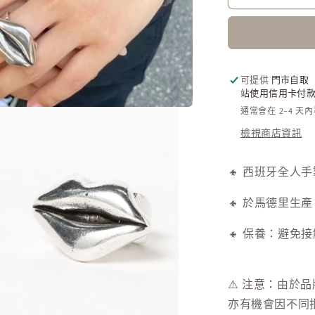
牙
手
工
飾
可提供
門市自取
物
站使用信用卡付款需
-
-
通常會在 2-4 天
Lip
檢視商店資訊
Ring
[NEW
ITEM!]
🔸 西班牙全人手製造
數
量
🔸 於馬德里生產
減
🔸 保養：避免
少
⚠️ 注意：由於
亦有機會因不同