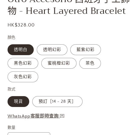
多
物 - Heart Layered Bracelet
媒
體
檔
定
HK$328.00
案
1
價
顏色
透明白
透明幻彩
藍紫幻彩
黑色幻彩
蜜桃橙幻彩
茶色
灰色幻彩
款式
現貨
預訂［14 - 28 天］
WhatsApp客服即時查詢
💌
數量