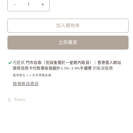
Otro
Otro
Accesorio
Accesorio
西
西
加入購物車
班
班
牙
牙
立即購買
手
手
工
工
飾
飾
可提供
門市自取（到貨後需於一星期內取貨）｜香港客人網站
物
物
使用信用卡付款需收取額外3.3%-3.9%手續費
的取貨服務
-
-
通常會在 2-4 天內準備就緒
Heart
Heart
檢視商店資訊
Layered
Layered
Bracelet
Bracelet
數
數
Share
量
量
減
增
少
加