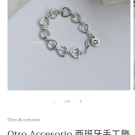
在
互
/
1
/
13
動
視
窗
Otro Accesorio
中
開
Otro Accesorio 西班牙手工飾
啟