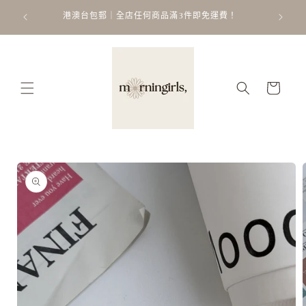
跳至內
ATT
 𐙚 ˚
港澳台包郵｜全店任何商品滿3件即免運費！
容
購
物
車
略過產
品資訊