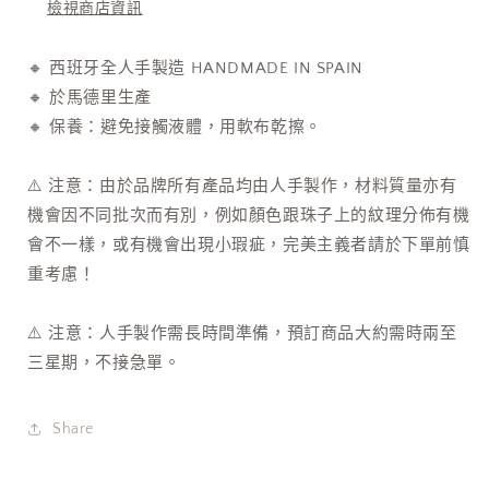
檢視商店資訊
on
on
Chain
Chain
Ring
Ring
🔸 西班牙全人手製造 HANDMADE IN SPAIN
數
數
🔸 於馬德里生產
量
量
🔸
保養：避免接觸液體，用軟布乾
擦
。
減
增
少
加
⚠️ 注意：由於品牌所有產品均由人手製作，材料質量亦有
機會因不同批次而有別，例如顏色跟珠子上的紋理分佈有機
會不一樣，或有機會出現小瑕疵，完美主義者請於下單前慎
重考慮！
⚠️ 注意：人手製作需長時間準備，預訂商品大約需時兩至
三星期，不接急單。
Share