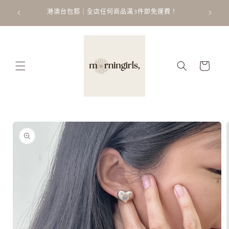
跳至內
ATT
 𐙚 ˚
港澳台包郵｜全店任何商品滿3件即免運費！
容
購
物
車
略過產
品資訊