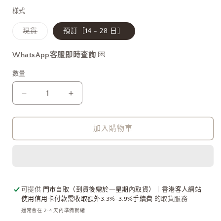
1
價
樣式
子
現貨
預訂［14 - 28 日］
類
已
售
WhatsApp客服即時查詢
💌
罄
或
無
數量
法
供
貨
Otro
Otro
Accesorio
Accesorio
西
西
加入購物車
班
班
牙
牙
手
手
工
工
飾
飾
可提供
門市自取（到貨後需於一星期內取貨）｜香港客人網站
物
物
使用信用卡付款需收取額外3.3%-3.9%手續費
的取貨服務
-
-
通常會在 2-4 天內準備就緒
Circle
Circle