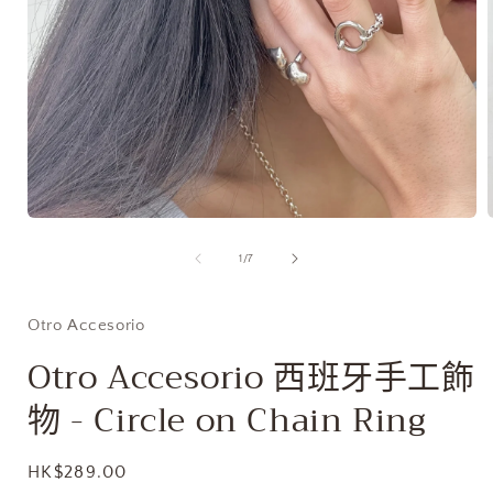
在
互
/
1
/
7
動
視
窗
Otro Accesorio
中
開
Otro Accesorio 西班牙手工飾
啟
多
物 - Circle on Chain Ring
媒
體
檔
定
HK$289.00
案