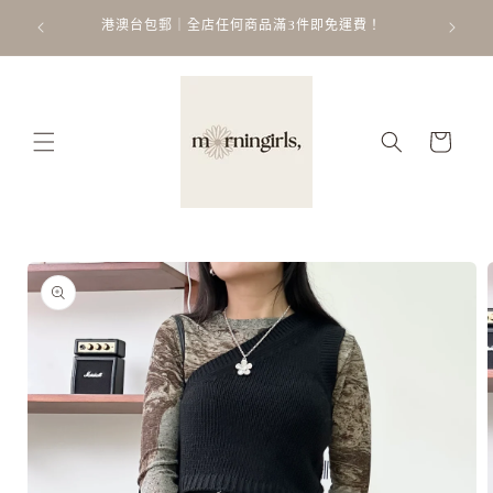
跳至內
ATT
 𐙚 ˚
港澳台包郵｜全店任何商品滿3件即免運費！
容
購
物
車
略過產
品資訊