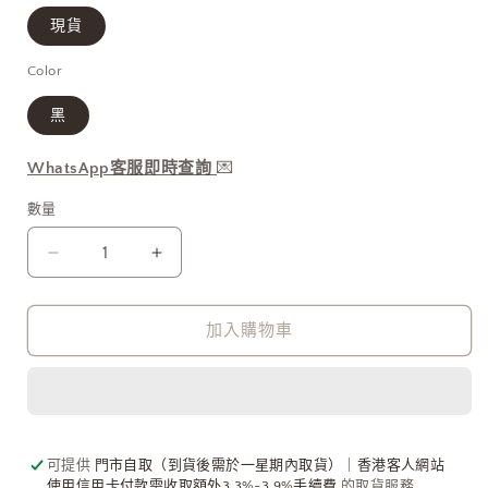
1
現貨
Color
黑
WhatsApp客服即時查詢
💌
數量
One
One
Shoulder
Shoulder
Knitted
Knitted
Vest
Vest
加入購物車
數
數
量
量
減
增
少
加
可提供
門市自取（到貨後需於一星期內取貨）｜香港客人網站
使用信用卡付款需收取額外3.3%-3.9%手續費
的取貨服務