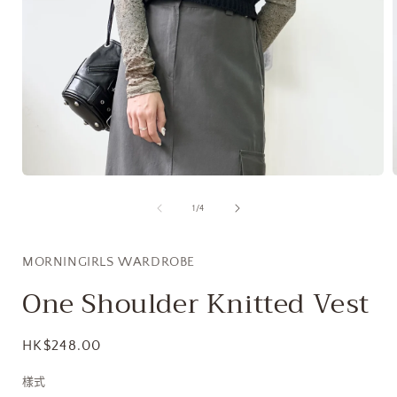
在
互
/
1
/
4
動
視
窗
MORNINGIRLS WARDROBE
中
開
One Shoulder Knitted Vest
啟
多
媒
定
HK$248.00
體
價
檔
樣式
案