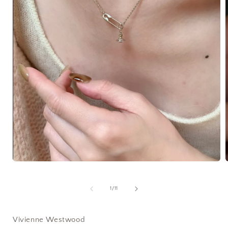
在
互
動
/
1
/
11
視
窗
中
Vivienne Westwood
開