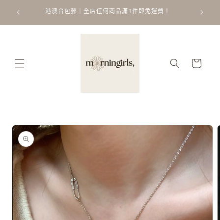
跳至內
ATT
 𐙚 ˚
港澳台包郵｜全店任何商品滿3件即免運費！
容
購
物
車
略過產
品資訊