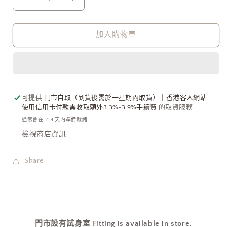
Vivienne
Vivienne
Westwood
Westwood
Safety
Safety
Pin
Pin
加入購物車
Pendant
Pendant
Necklace
Necklace
最
最
新
新
925
925
可提供
門市自取（到貨後需於一星期內取貨）｜香港客人網站
純
純
使用信用卡付款需收取額外3.3%-3.9%手續費
的取貨服務
銀
銀
通常會在 2-4 天內準備就緒
扣
扣
檢視商店資訊
針
針
🧷
🧷
Share
數
數
量
量
減
增
少
加
門市設有試身室 Fitting is available in store.