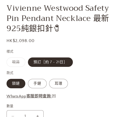
啟
Vivienne Westwood Safety
多
媒
Pin Pendant Necklace 最新
體
檔
925純銀扣針🧷
案
1
定
HK$2,098.00
價
樣式
子
現貨
預訂［約 7 - 21日］
類
已
售
款式
罄
或
頸鏈
手鏈
耳環
無
法
供
貨
WhatsApp客服即時查詢
💌
數量