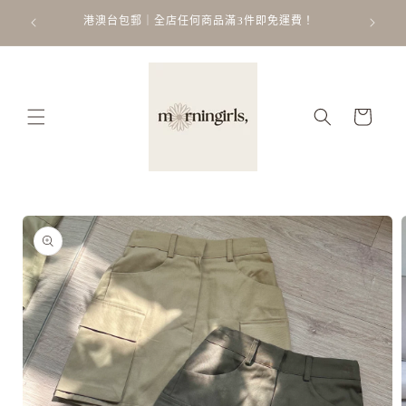
跳至內
 𐙚 ˚
港澳台包郵｜全店任何商品滿3件即免運費！
容
購
物
車
略過產
品資訊