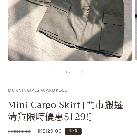
在
互
/
1
/
9
動
視
窗
MORNINGIRLS WARDROBE
中
開
Mini Cargo Skirt [門市搬遷
啟
多
清貨限時優惠$129!]
媒
體
檔
定
售
HK$129.00
特價
HK$259.00
案