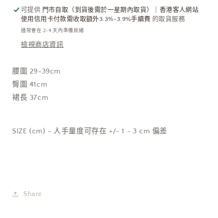
清
清
可提供
門市自取（到貨後需於一星期內取貨）｜香港客人網站
貨
貨
使用信用卡付款需收取額外3.3%-3.9%手續費
的取貨服務
限
限
通常會在 2-4 天內準備就緒
時
時
檢視商店資訊
優
優
惠
惠
腰圍 29-39cm
$129!]
$129!]
臀圍 41cm
數
數
裙長 37cm
量
量
減
增
少
加
SIZE (cm) - 人手量度可存在 +/- 1 - 3 cm 偏差
Share