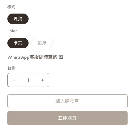
1
價
價
樣式
現貨
Color
子
卡其
墨綠
類
已
售
WhatsApp客服即時查詢
💌
罄
或
無
數量
法
供
貨
Mini
Mini
Cargo
Cargo
Skirt
Skirt
加入購物車
[門
[門
市
市
搬
搬
立即購買
遷
遷