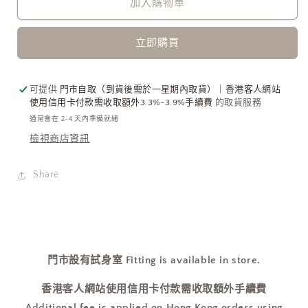
It
It
加入購物車
All
All
Better”
Better”
立即購買
Tee
Tee
數
數
量
量
可提供
門市自取（到貨後需於一星期內取貨）｜香港客人網站
減
增
使用信用卡付款需收取額外3.3%-3.9%手續費
的取貨服務
少
加
通常會在 2-4 天內準備就緒
檢視商店資訊
Share
門市設有試身室 Fitting is available in store.
香港客人網站使用信用卡付款需收取額外手續費
Additional fee is applied on Hong Kong orders using