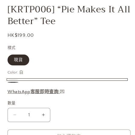
開
[KRTP006] “Pie Makes It All
啟
多
Better” Tee
媒
體
檔
定
HK$199.00
案
1
價
樣式
現貨
Color:
白
白
黑
WhatsApp客服即時查詢
💌
數量
[KRTP006]
[KRTP006]
“Pie
“Pie
Makes
Makes