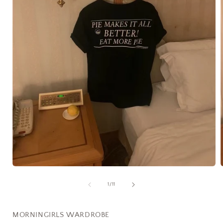
在
互
/
1
/
11
動
視
窗
MORNINGIRLS WARDROBE
中