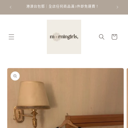
跳至內
ATT
 𐙚 ˚
港澳台包郵｜全店任何商品滿3件即免運費！
容
購
物
車
略過產
品資訊