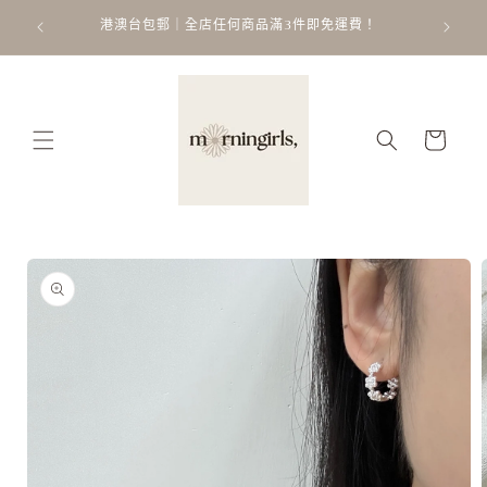
跳至內
ATT
 𐙚 ˚
港澳台包郵｜全店任何商品滿3件即免運費！
容
購
物
車
略過產
品資訊