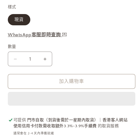
1
價
樣式
現貨
WhatsApp客服即時查詢
💌
數量
KOREA
KOREA
Mini
Mini
Flower
Flower
Earrings
Earrings
加入購物車
數
數
量
量
減
增
少
加
可提供
門市自取（到貨後需於一星期內取貨）｜香港客人網站
使用信用卡付款需收取額外3.3%-3.9%手續費
的取貨服務
通常會在 2-4 天內準備就緒