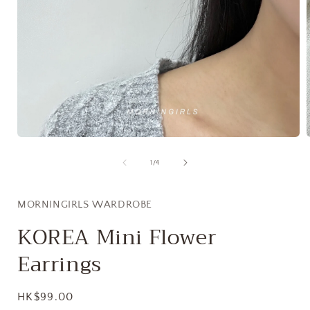
在
互
/
1
/
4
動
視
窗
MORNINGIRLS WARDROBE
中
開
KOREA Mini Flower
啟
多
Earrings
媒
體
檔
定
HK$99.00
案