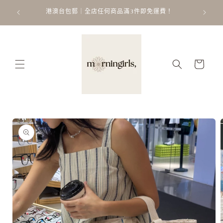
跳至內
ATT
 𐙚 ˚
港澳台包郵｜全店任何商品滿3件即免運費！
容
購
物
車
略過產
品資訊