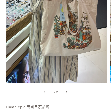
在
互
/
1
/
10
動
視
窗
Hamblepie 泰國自家品牌
中