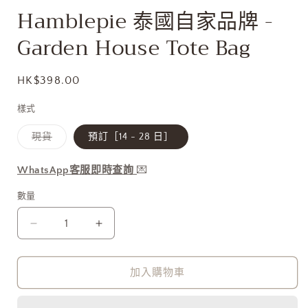
開
Hamblepie 泰國自家品牌 -
啟
多
Garden House Tote Bag
媒
體
檔
定
HK$398.00
案
1
價
樣式
子
現貨
預訂［14 - 28 日］
類
已
售
WhatsApp客服即時查詢
💌
罄
或
無
數量
法
供
貨
Hamblepie
Hamblepie
泰
泰
國
國
加入購物車
自
自
家
家