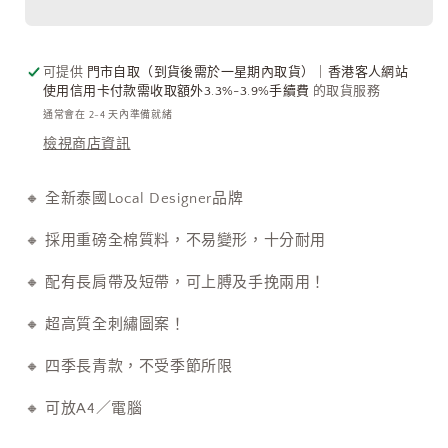
品
品
牌
牌
-
-
可提供
門市自取（到貨後需於一星期內取貨）｜香港客人網站
Garden
Garden
使用信用卡付款需收取額外3.3%-3.9%手續費
的取貨服務
House
House
通常會在 2-4 天內準備就緒
Tote
Tote
檢視商店資訊
Bag
Bag
數
數
量
量
🔸 全新泰國Local Designer品牌
減
增
🔸 採用重磅全棉質料，
不易變形，十分耐用
少
加
🔸 配有長肩帶及短帶，可上膊及手挽兩用！
🔸 超高質全刺繡圖案！
🔸 四季長青款，不受季節所限
🔸 可放A4／電腦