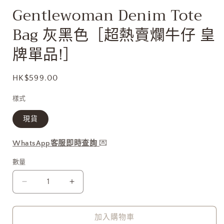
啟
Gentlewoman Denim Tote
多
媒
Bag 灰黑色［超熱賣爛牛仔 皇
體
檔
牌單品!］
案
1
定
HK$599.00
價
樣式
現貨
WhatsApp客服即時查詢
💌
數量
Gentlewoman
Gentlewoman
Denim
Denim
Tote
Tote
Bag
Bag
加入購物車