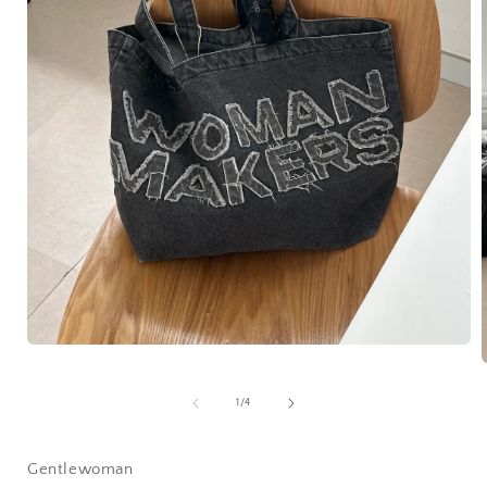
在
互
動
/
1
/
4
視
窗
中
Gentlewoman
開