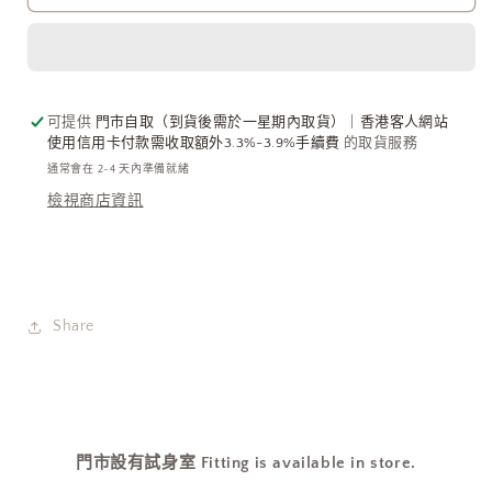
灰
灰
黑
黑
色
色
［超
［超
可提供
門市自取（到貨後需於一星期內取貨）｜香港客人網站
熱
熱
使用信用卡付款需收取額外3.3%-3.9%手續費
的取貨服務
賣
賣
通常會在 2-4 天內準備就緒
爛
爛
檢視商店資訊
牛
牛
仔
仔
皇
皇
牌
牌
單
單
Share
品!］
品!］
數
數
量
量
減
增
門市設有試身室 Fitting is available in store.
少
加