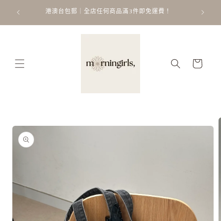
跳至內
ATT
 𐙚 ˚
港澳台包郵｜全店任何商品滿3件即免運費！
容
購
物
車
略過產
品資訊