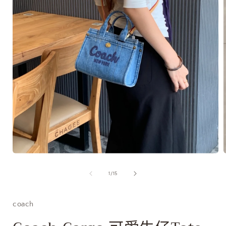
在
互
/
1
/
15
動
視
窗
coach
中
開
啟