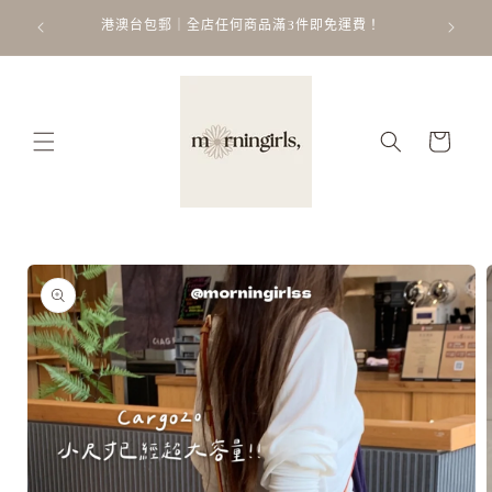
跳至內
ATT
 𐙚 ˚
港澳台包郵｜全店任何商品滿3件即免運費！
容
購
物
車
略過產
品資訊