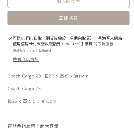
加入購物車
愛
愛
牛
牛
立即購買
仔
仔
Tote
Tote
Bag［大
Bag［大
可提供
門市自取（到貨後需於一星期內取貨）｜香港客人網站
容
容
使用信用卡付款需收取額外3.3%-3.9%手續費
的取貨服務
量
量
通常會在 2-4 天內準備就緒
夏
夏
檢視商店資訊
日
日
鬆
鬆
Coach Cargo 20: 長20 x 高15 x 寬11cm
弛
弛
感］
感］
Coach Cargo 26:
數
數
長26 x 高19.5 x 寬13cm
量
量
減
增
少
加
連藍色粗肩帶！超大容量