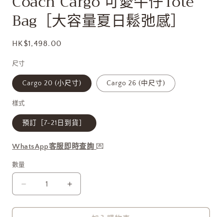
Coach Cargo 可愛牛仔Tote
多
Bag［大容量夏日鬆弛感］
媒
體
檔
定
HK$1,498.00
案
1
價
尺寸
Cargo 20 (小尺寸)
Cargo 26 (中尺寸)
樣式
預訂［7-21日到貨］
WhatsApp客服即時查詢
💌
數量
Coach
Coach
Cargo
Cargo
可
可