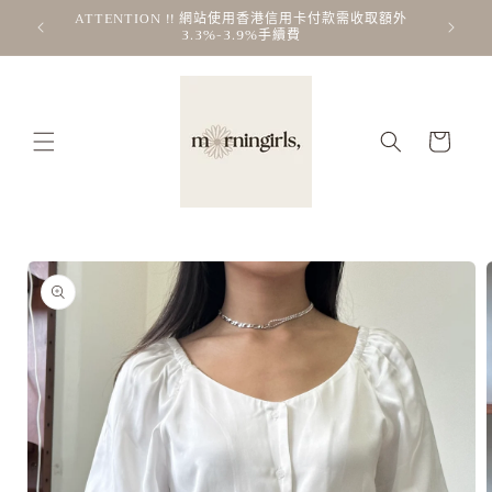
跳至內
ATTENTION !! 網站使用香港信用卡付款需收取額外
2個月內買
！
3.3%-3.9%手續費
容
購
物
車
略過產
品資訊