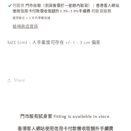
可提供
門市自取（到貨後需於一星期內取貨）｜香港客人網站
清
清
使用信用卡付款需收取額外3.3%-3.9%手續費
的取貨服務
貨
貨
通常會在 2-4 天內準備就緒
限
限
檢視商店資訊
時
時
優
優
SIZE (cm) - 人手量度可存在 +/- 1 - 3 cm 偏差
惠
惠
$149!]
$149!]
數
數
量
量
減
增
Share
少
加
門市設有試身室 Fitting is available in store.
香港客人網站使用信用卡付款需收取額外手續費