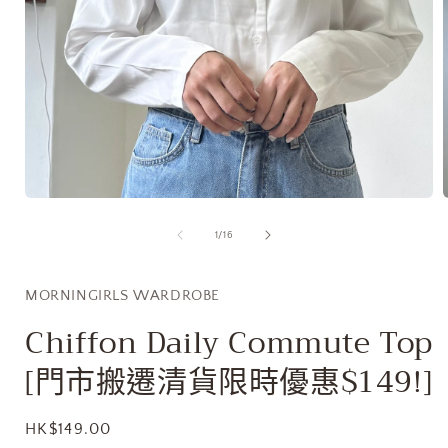
在
互
/
1
/
16
動
視
窗
MORNINGIRLS WARDROBE
中
開
Chiffon Daily Commute Top
啟
多
[門市搬遷清貨限時優惠$149!]
媒
體
檔
定
HK$149.00
案