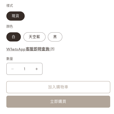
1
價
樣式
現貨
顏色
白
天空藍
黑
WhatsApp客服即時查詢
💌
數量
Chiffon
Chiffon
Daily
Daily
Commute
Commute
Top
Top
加入購物車
[門
[門
市
市
立即購買
搬
搬
遷
遷