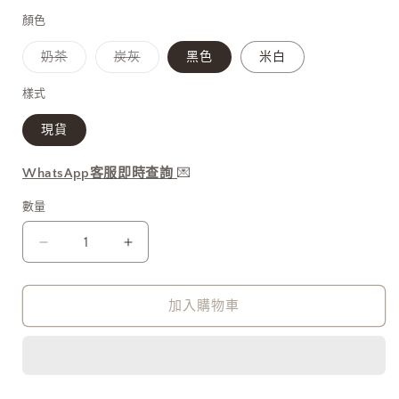
1
價
價
顏色
子
子
奶茶
炭灰
黑色
米白
類
類
已
已
售
售
樣式
罄
罄
或
或
現貨
無
無
法
法
供
供
貨
貨
WhatsApp客服即時查詢
💌
數量
Beautiful
Beautiful
People
People
Tote
Tote
Bag
Bag
加入購物車
4
4
色
色
入
入
[清
[清