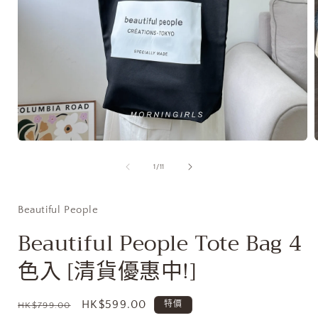
在
互
/
1
/
11
動
視
窗
Beautiful People
中
開
Beautiful People Tote Bag 4
啟
多
色入 [清貨優惠中!]
媒
體
檔
定
售
HK$599.00
特價
HK$799.00
案