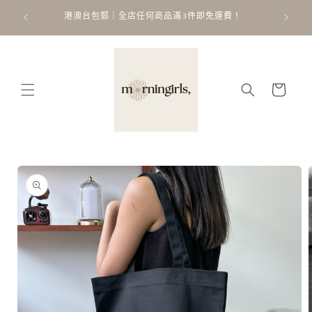
跳至內
ATT
 𐙚 ˚
港澳台包郵｜全店任何商品滿3件即免運費！
容
購
物
車
略過產
品資訊