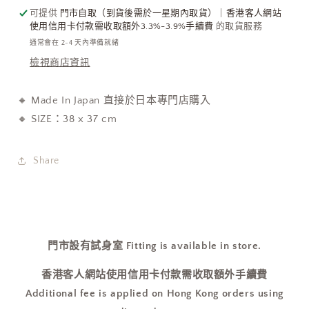
貨
貨
可提供
門市自取（到貨後需於一星期內取貨）｜香港客人網站
使用信用卡付款需收取額外3.3%-3.9%手續費
的取貨服務
優
優
通常會在 2-4 天內準備就緒
惠
惠
檢視商店資訊
中!]
中!]
數
數
🔸 Made In Japan 直接於日本專門店購入
量
量
🔸 SIZE：38 x 37 cm
減
增
少
加
Share
門市設有試身室 Fitting is available in store.
香港客人網站使用信用卡付款需收取額外手續費
Additional fee is applied on Hong Kong orders using