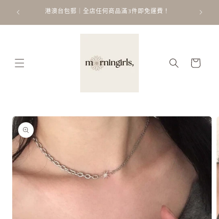
跳至內
ATT
 𐙚 ˚
港澳台包郵｜全店任何商品滿3件即免運費！
容
購
物
車
略過產
品資訊