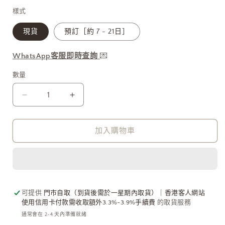
1
價
樣式
現貨
預訂［約 7 - 21日］
WhatsApp客服即時查詢
💌
數量
韓
韓
國
國
選
選
加入購物車
物
物
🇰🇷
🇰🇷
OFUSE
OFUSE
Frozen
Frozen
Choker
Choker
可提供
門市自取（到貨後需於一星期內取貨）｜香港客人網站
數
數
使用信用卡付款需收取額外3.3%-3.9%手續費
的取貨服務
量
量
通常會在 2-4 天內準備就緒
減
增