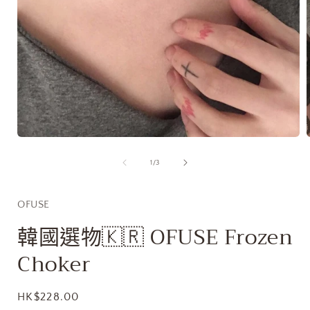
在
互
/
1
/
3
動
視
窗
OFUSE
中
開
韓國選物🇰🇷 OFUSE Frozen
啟
多
Choker
媒
體
檔
定
HK$228.00
案