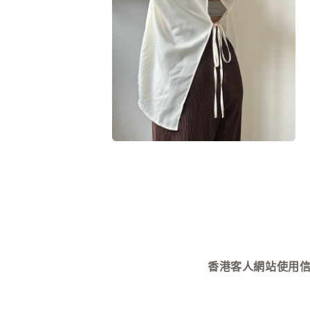
視
窗
中
開
啟
多
媒
體
檔
案
6
7
在
互
動
視
窗
中
開
啟
多
媒
香港客人網站使用信用卡付款需
體
檔
案