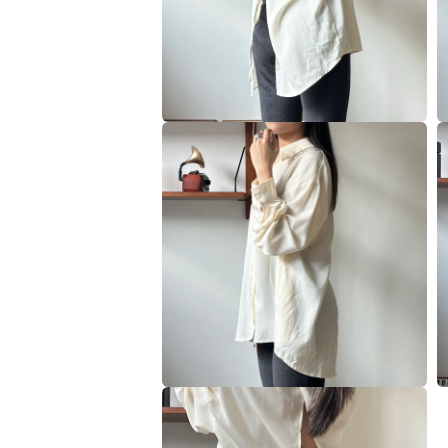
多
媒
體
檔
案
2
3
在
互
動
視
窗
中
開
啟
多
媒
體
檔
案
4
5
在
互
動