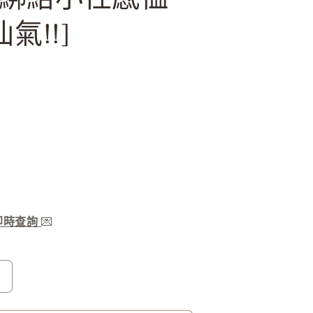
仙氣!!]
服即時查詢
💌
雪
紡