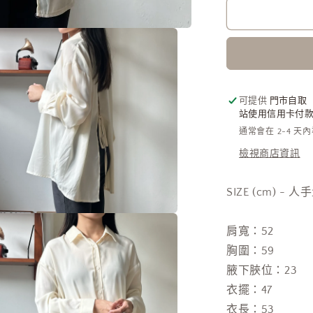
後
綁
結
小
性
感
可提供
門市自取
站使用信用卡付款需
恤
通常會在 2-4 天
衫
[超
檢視商店資訊
仙
氣!!]
SIZE (cm) - 
數
在
量
肩寬：52
互
減
動
胸圍：59
視
少
腋下脥位
：23
窗
中
衣擺：47
開
衣長：53
啟