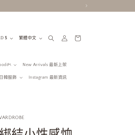
購
語
登
物
香港特別行政區 | HKD $
繁體中文
入
言
車
od𝜗ৎ
New Arrivals 最新上架
be 日韓服飾
Instagram 最新資訊
WARDROBE
綁結小性感恤