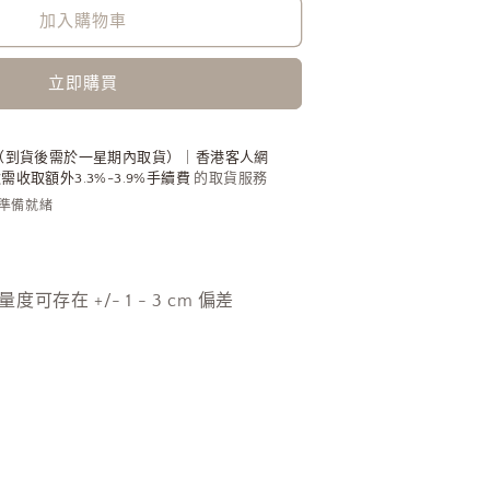
後
加入購物車
綁
結
立即購買
小
性
感
（到貨後需於一星期內取貨）｜香港客人網
收取額外3.3%-3.9%手續費
的取貨服務
恤
內準備就緒
衫
[超
仙
氣!!]
人手量度可存在 +/- 1 - 3 cm 偏差
數
量
增
加