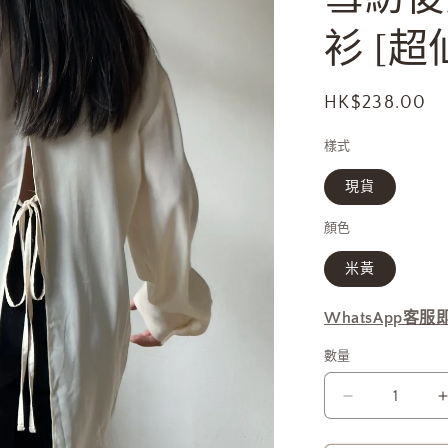
衫 [超
定
HK$238.00
價
樣式
現貨
顏色
米黃
WhatsApp客
數量
雪
紡