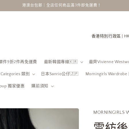
港澳台包郵｜全店任何商品滿3件即免運費！
國
家
/
地
 限時單件9折2件再免運費
最新韓國專線🇰🇷
最齊Vivienne Westwo
區
Categories 類別
日本Sanrio公仔🇯🇵
Morningirls Wardro
Group 獨家優惠
購前須知
MORNINGIRLS 
雪紡後