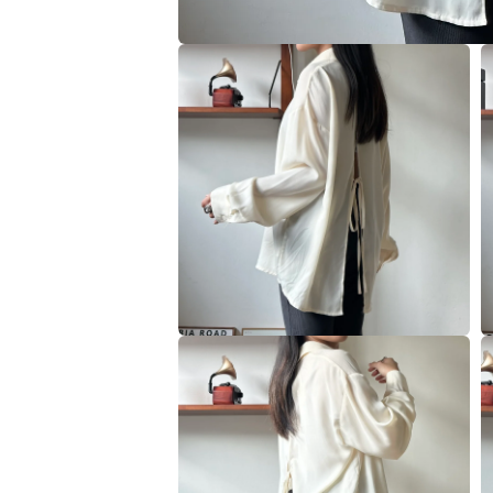
在
互
動
視
窗
中
開
啟
多
媒
體
檔
案
1
在
互
動
視
窗
中
開
啟