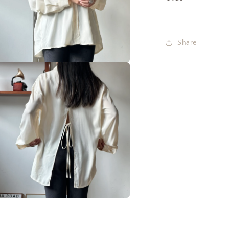
多
媒
體
檔
Share
案
在
互
動
視
窗
中
開
啟
多
媒
體
檔
案
在
互
動