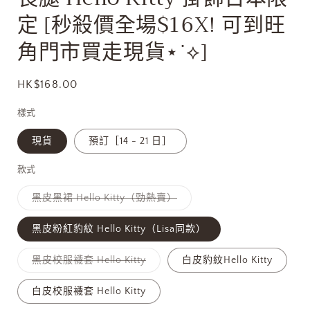
多
定 [秒殺價全場$16X! 可到旺
媒
體
角門市買走現貨⋆˙⟡]
檔
案
1
定
HK$168.00
價
樣式
現貨
預訂［14 - 21 日］
款式
子
黑皮黑裙 Hello Kitty（勁熱賣）
類
已
售
黑皮粉紅豹紋 Hello Kitty（Lisa同款）
罄
或
無
子
黑皮校服襪套 Hello Kitty
白皮豹紋Hello Kitty
法
類
供
已
貨
售
白皮校服襪套 Hello Kitty
罄
或