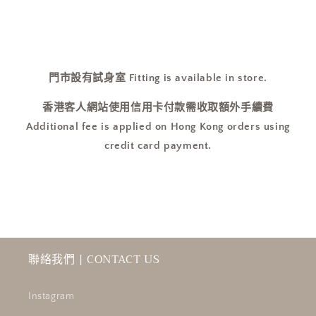
全
全
場
場
$16X!
$16X!
可
可
到
到
門市設有試身室 Fitting is available in store.
旺
旺
香港客人網站使用信用卡付款需收取額外手續費
角
角
Additional fee is applied on Hong Kong orders using
門
門
credit card payment.
市
市
買
買
走
走
現
現
貨
貨
⋆˙⟡]
⋆˙⟡]
數
數
聯絡我們 | CONTACT US
量
量
減
增
Instagram
少
加