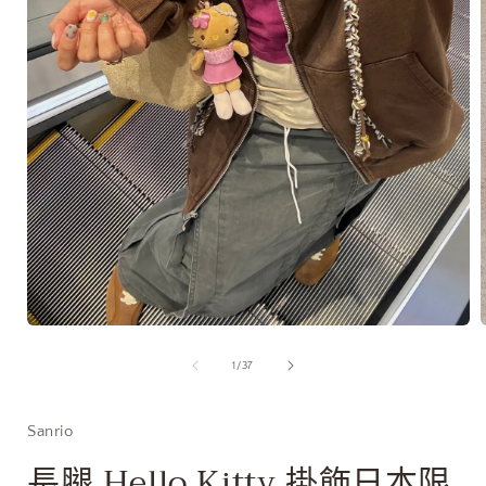
在
互
/
1
/
37
動
視
窗
Sanrio
中
開
長腿 Hello Kitty 掛飾日本限
啟