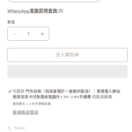
供
貨
WhatsApp客服即時查詢
💌
數量
長
長
腿
腿
Hello
Hello
加入購物車
Kitty
Kitty
掛
掛
飾
飾
日
日
本
本
可提供
門市自取（到貨後需於一星期內取貨）｜香港客人網站
限
限
使用信用卡付款需收取額外3.3%-3.9%手續費
的取貨服務
定
定
通常會在 2-4 天內準備就緒
[秒
[秒
檢視商店資訊
殺
殺
價
價
Share