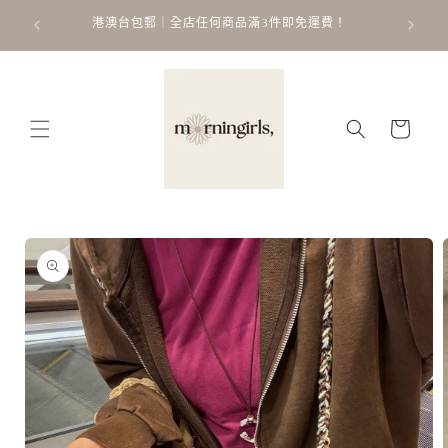
跳至內
ATT
 𐙚 ˚
港澳台包郵｜全店任何商品滿3件即免運費！
容
購
物
車
略過產
品資訊