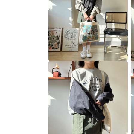
視
窗
中
開
啟
多
媒
體
檔
案
6
7
在
互
動
視
窗
中
開
啟
多
媒
體
檔
案