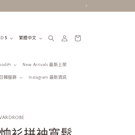
購
語
登
物
香港特別行政區 | HKD $
繁體中文
入
言
車
od𝜗ৎ
New Arrivals 最新上架
be 日韓服飾
Instagram 最新資訊
WARDROBE
恤衫拼袖寬鬆