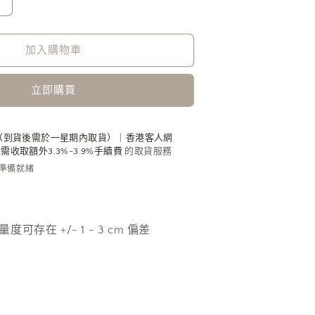
超
特
別
加入購物車
恤
衫
立即購買
拼
袖
寬
（到貨後需於一星期內取貨）｜香港客人網
收取額外3.3%-3.9%手續費
的取貨服務
鬆
內準備就緒
衛
衣
[門
市
人手量度可存在 +/- 1 - 3 cm 偏差
搬
遷
清
貨