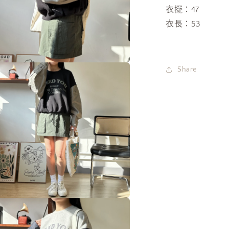
限
衣擺：47
多
時
媒
衣長：53
體
優
檔
惠
案
$149!]
數
在
Share
互
量
動
減
視
窗
少
中
開
啟
多
媒
體
檔
案
在
互
動