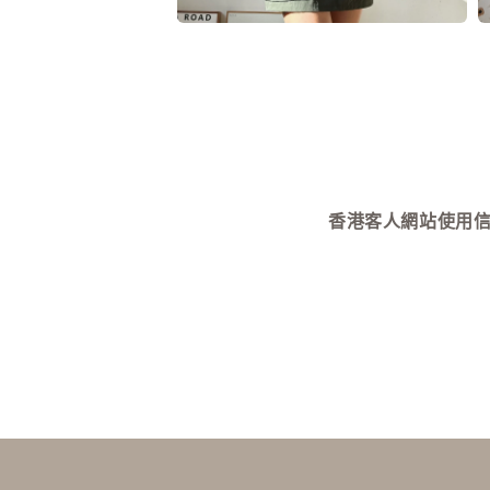
8
9
在
互
動
視
窗
中
開
啟
多
媒
香港客人網站使用信用卡付款需
體
檔
案
10
1