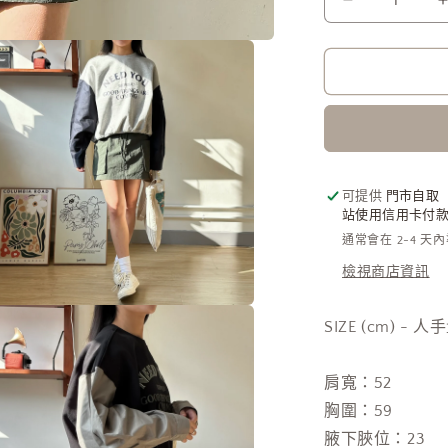
超
特
別
恤
衫
拼
袖
寬
可提供
門市自取
站使用信用卡付款需
鬆
通常會在 2-4 天
衛
衣
檢視商店資訊
[門
在
市
SIZE (cm) - 
互
搬
動
視
遷
肩寬：52
窗
清
中
胸圍：59
貨
開
腋下脥位
：23
啟