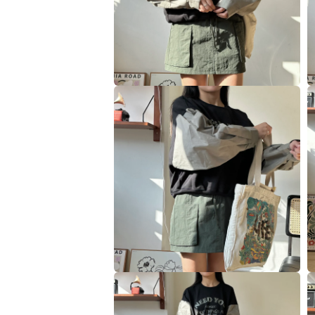
多
媒
體
檔
案
2
3
在
互
動
視
窗
中
開
啟
多
媒
體
檔
案
4
5
在
互
動