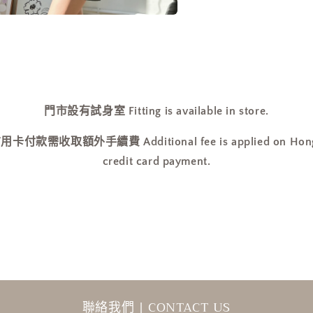
在
互
動
視
窗
中
開
門市設有試身室 Fitting is available in store.
啟
多
收取額外手續費 Additional fee is applied on Hong Ko
媒
體
credit card payment.
檔
案
1
聯絡我們 | CONTACT US