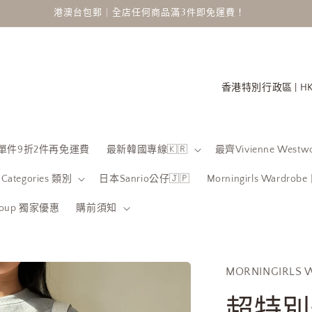
港澳台包郵｜全店任何商品滿3件即免運費！
國
家
/
地
 限時單件9折2件再免運費
最新韓國專線🇰🇷
最齊Vivienne Westwo
區
Categories 類別
日本Sanrio公仔🇯🇵
Morningirls Wardro
Group 獨家優惠
購前須知
MORNINGIRLS 
超特別