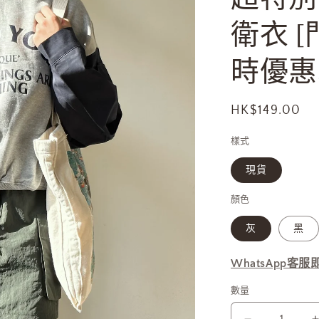
衛衣 
時優惠$
定
HK$149.00
價
樣式
現貨
顏色
灰
黑
WhatsApp客
數量