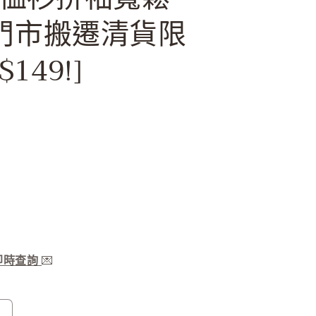
[門市搬遷清貨限
149!]
服即時查詢
💌