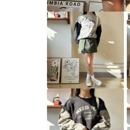
在
互
動
視
窗
中
開
啟
多
媒
體
檔
案
1
在
互
動
視
窗
中
開
啟