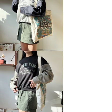
視
窗
中
開
啟
多
媒
體
檔
案
在
互
動
視
窗
中
開
啟
多
媒
體
檔
案