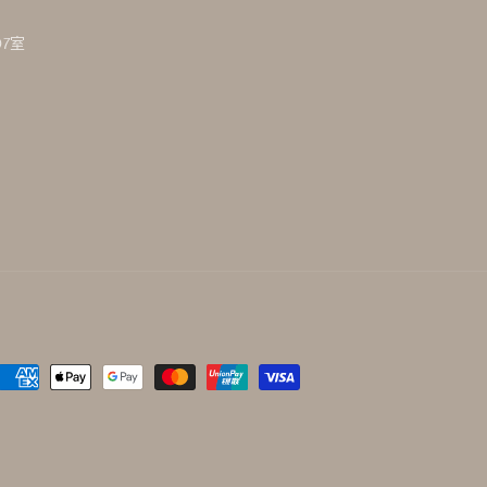
7室
付
款
方
式