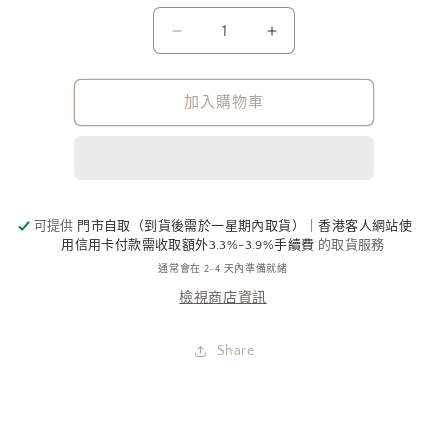
運
運
費
費
補
補
加入購物車
回
回
數
數
量
量
減
增
少
加
可提供
門市自取（到貨後需於一星期內取貨）｜香港客人網站使
用信用卡付款需收取額外3.3%-3.9%手續費
的取貨服務
通常會在 2-4 天內準備就緒
檢視商店資訊
Share