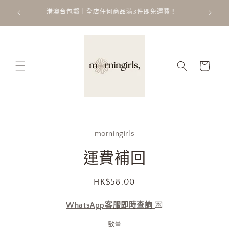
跳至內
ATT
 𐙚 ˚
港澳台包郵｜全店任何商品滿3件即免運費！
容
購
物
車
略過產
morningirls
品資訊
運費補回
定
HK$58.00
價
WhatsApp客服即時查詢
💌
數量