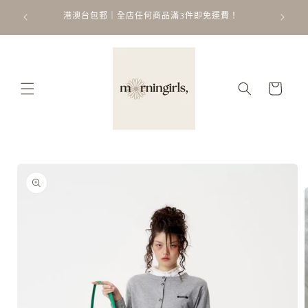
跳至內
ATT
 𐙚 ˚
港澳台包郵｜全店任何商品滿3件即免運費！
容
購
物
車
略過產
品資訊