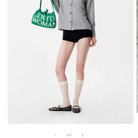
在
互
/
1
/
11