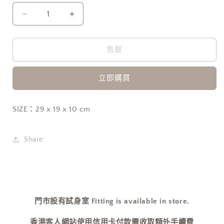
供
貨
Gentlewoman
Gentlewoman
Knit
Knit
Dumpling
Dumpling
Bag
Bag
售罄
薄
薄
針
針
立即購買
織
織
數
數
SIZE：29 x 19 x 10 cm
量
量
減
增
Share
少
加
門市設有試身室 Fitting is available in store.
香港客人網站使用信用卡付款需收取額外手續費