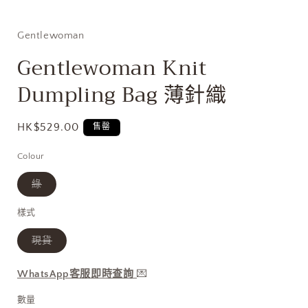
動
視
窗
Gentlewoman
中
開
Gentlewoman Knit
啟
多
Dumpling Bag 薄針織
媒
體
檔
定
HK$529.00
售罄
案
1
價
Colour
子
綠
類
已
售
樣式
罄
或
子
現貨
無
類
法
已
供
售
貨
WhatsApp客服即時查詢
💌
罄
或
無
數量
法