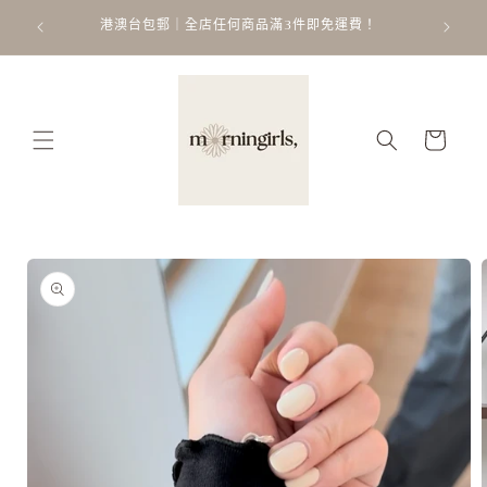
跳至內
ATT
 𐙚 ˚
港澳台包郵｜全店任何商品滿3件即免運費！
容
購
物
車
略過產
品資訊