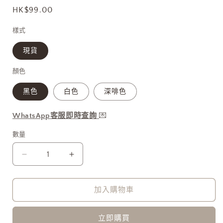
1
定
HK$99.00
價
樣式
現貨
顏色
黑色
白色
深啡色
WhatsApp客服即時查詢
💌
數量
[必
[必
買!!]
買!!]
RUFFLE
RUFFLE
加入購物車
超
超
親
親
立即購買