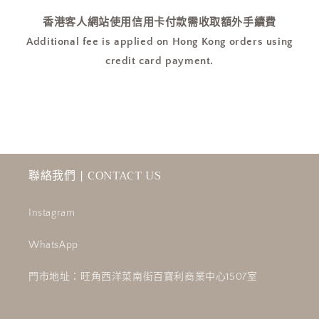
優
優
香港客人網站使用信用卡付款需收取額外手續費
惠
惠
$99!]
$99!]
Additional fee is applied on Hong Kong orders using
數
數
credit card payment.
量
量
減
增
少
加
聯絡我們 | CONTACT US
Instagram
WhatsApp
門市地址：旺角西洋菜南街百寶利商業中心1507室