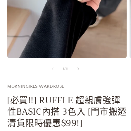
在
互
/
1
/
11
動
視
窗
MORNINGIRLS WARDROBE
中
開
[必買!!] RUFFLE 超親膚強彈
啟
多
性BASIC內搭 3色入 [門市搬遷
媒
體
清貨限時優惠$99!]
檔
案