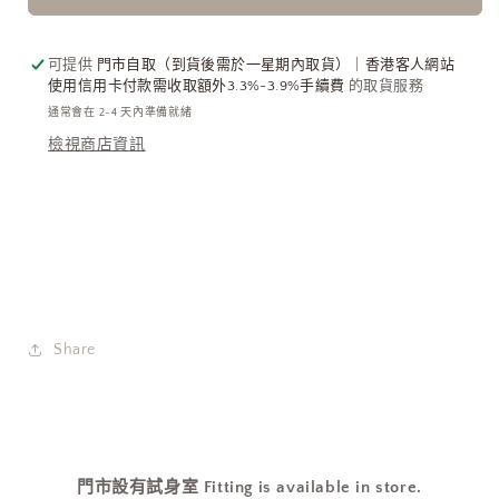
膚
膚
強
強
彈
彈
可提供
門市自取（到貨後需於一星期內取貨）｜香港客人網站
性
性
使用信用卡付款需收取額外3.3%-3.9%手續費
的取貨服務
BASIC
BASIC
通常會在 2-4 天內準備就緒
內
內
檢視商店資訊
搭
搭
3
3
色
色
入
入
[門
[門
市
市
搬
搬
Share
遷
遷
清
清
貨
貨
限
限
時
時
門市設有試身室 Fitting is available in store.